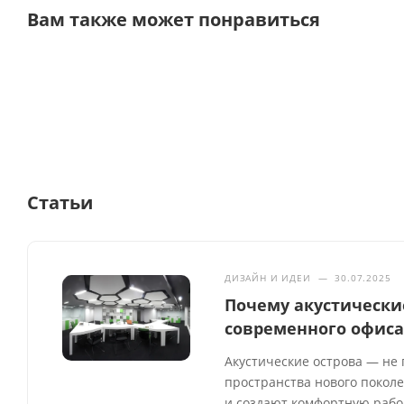
Вам также может понравиться
Статьи
ДИЗАЙН И ИДЕИ
—
30.07.2025
Почему акустически
современного офис
Акустические острова — не 
пространства нового покол
и создают комфортную рабоч