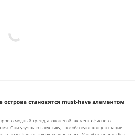
е острова становятся must-have элементом
а
просто модный тренд, а ключевой элемент офисного
ения. Они улучшают акустику, способствуют концентрации
ую атмосферу в условиях open space. Узнайте, почему без