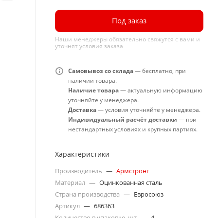
Под заказ
Наши менеджеры обязательно свяжутся с вами и
уточнят условия заказа
Самовывоз со склада
— бесплатно, при
наличии товара.
Наличие товара
— актуальную информацию
уточняйте у менеджера.
Доставка
— условия уточняйте у менеджера.
Индивидуальный расчёт доставки
— при
нестандартных условиях и крупных партиях.
Характеристики
Производитель
—
Армстронг
Материал
—
Оцинкованная сталь
Страна производства
—
Евросоюз
Артикул
—
686363
Количество в упаковке, шт
—
4