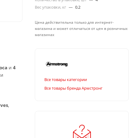
Вес упаковки, кг
—
0.2
Цена действительна только для интернет-
магазина и может отличаться от цен в розничных
магазинах
оса
и
4
ти
Все товары категории
Все товары бренда Армстронг
rves
,