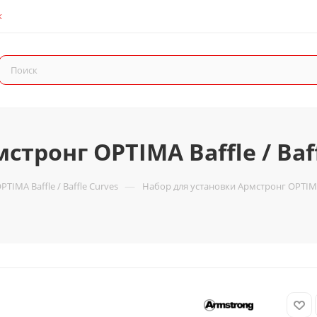
К
тронг OPTIMA Baffle / Baff
—
TIMA Baffle / Baffle Curves
Набор для установки Армстронг OPTIMA B