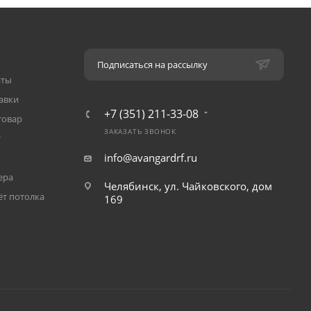
Подписаться на рассылку
аты
авки
+7 (351) 211-33-08
товар
ЗАКАЗАТЬ ЗВОНОК
т
info@avangardrf.ru
ера
Челябинск, ул. Чайковского, дом
ёт потолка
169