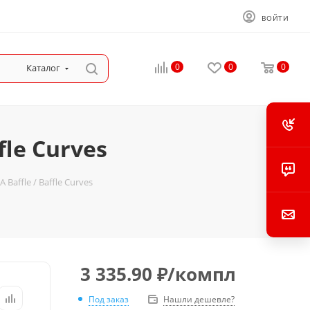
ВОЙТИ
0
0
0
Каталог
le Curves
affle / Baffle Curves
3 335.90
₽
/компл
Под заказ
Нашли дешевле?