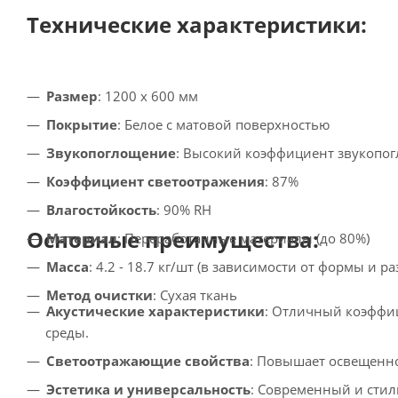
Технические характеристики:
Размер
: 1200 x 600 мм
Покрытие
: Белое с матовой поверхностью
Звукопоглощение
: Высокий коэффициент звукопо
Коэффициент светоотражения
: 87%
Влагостойкость
: 90% RH
Основные преимущества:
Материал
: Переработанные материалы (до 80%)
Масса
: 4.2 - 18.7 кг/шт (в зависимости от формы и ра
Метод очистки
: Сухая ткань
Акустические характеристики
: Отличный коэффи
среды.
Светоотражающие свойства
: Повышает освещенно
Эстетика и универсальность
: Современный и стил