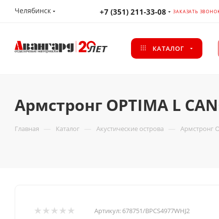
Челябинск
+7 (351) 211-33-08
ЗАКАЗАТЬ ЗВОНО
КАТАЛОГ
Армстронг OPTIMA L CA
—
—
—
Главная
Каталог
Акустические острова
Армстронг O
Артикул:
678751/BPCS4977WHJ2