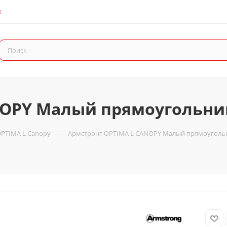
К
NOPY Малый прямоугольни
—
PTIMA L Canopy
Армстронг OPTIMA L CANOPY Малый прямоугольн