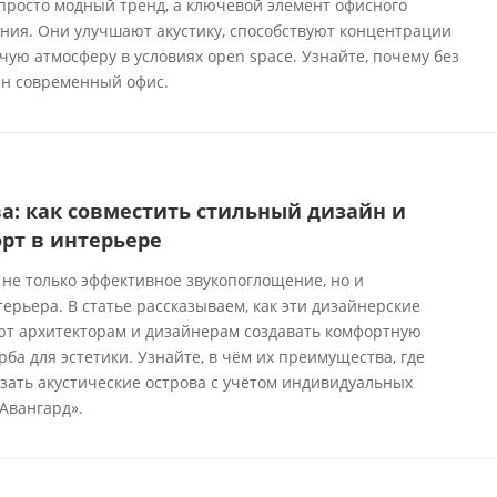
просто модный тренд, а ключевой элемент офисного
ения. Они улучшают акустику, способствуют концентрации
ую атмосферу в условиях open space. Узнайте, почему без
ин современный офис.
а: как совместить стильный дизайн и
рт в интерьере
 не только эффективное звукопоглощение, но и
рьера. В статье рассказываем, как эти дизайнерские
т архитекторам и дизайнерам создавать комфортную
рба для эстетики. Узнайте, в чём их преимущества, где
зать акустические острова с учётом индивидуальных
Авангард».