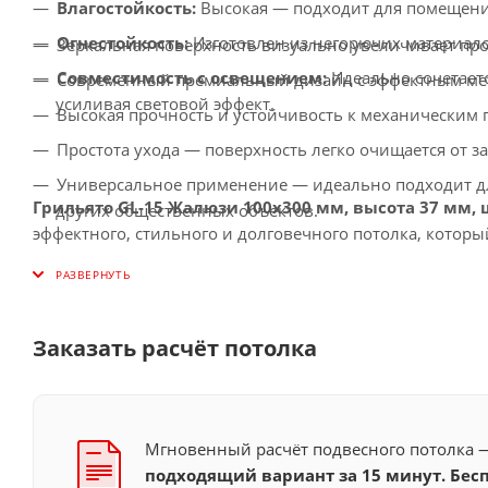
Влагостойкость:
Высокая — подходит для помещен
Огнестойкость:
Изготовлен из негорючих материало
Зеркальная поверхность визуально увеличивает про
Совместимость с освещением:
Идеально сочетает
Современный премиальный дизайн с эффектным ме
усиливая световой эффект.
Высокая прочность и устойчивость к механическим 
Простота ухода — поверхность легко очищается от з
Универсальное применение — идеально подходит дл
Грильято GL-15 Жалюзи 100x300 мм, высота 37 мм,
других общественных объектов.
эффектного, стильного и долговечного потолка, кото
Заказать расчёт потолка
Мгновенный расчёт подвесного потолка
подходящий вариант за 15 минут. Бесп