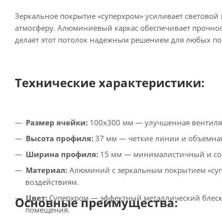
Зеркальное покрытие «суперхром» усиливает световой 
атмосферу. Алюминиевый каркас обеспечивает прочност
делает этот потолок надежным решением для любых по
Технические характеристики:
Размер ячейки:
100x300 мм — улучшенная вентиляц
Высота профиля:
37 мм — четкие линии и объемная
Ширина профиля:
15 мм — минималистичный и со
Материал:
Алюминий с зеркальным покрытием «супе
воздействиям.
Цвет:
Суперхром — эффектный металлический блеск
Основные преимущества:
помещения.