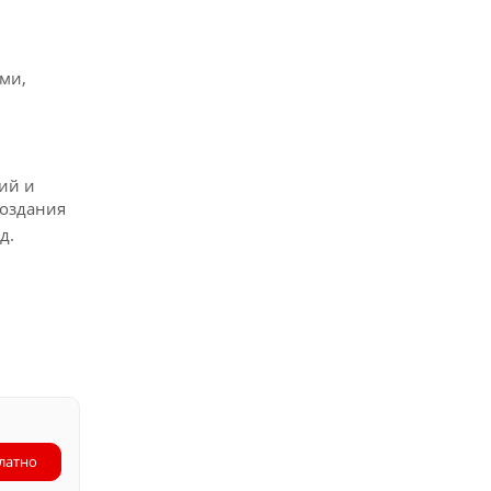
ми,
ий и
создания
д.
латно