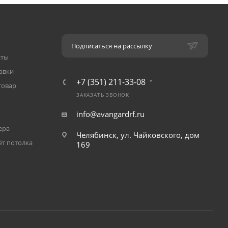
Подписаться на рассылку
аты
авки
+7 (351) 211-33-08
товар
ЗАКАЗАТЬ ЗВОНОК
т
info@avangardrf.ru
ера
Челябинск, ул. Чайковского, дом
ёт потолка
169