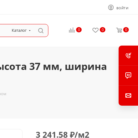
ВОЙТИ
0
0
0
Каталог
ысота 37 мм, ширина
хром
3 241.58
₽
/м2