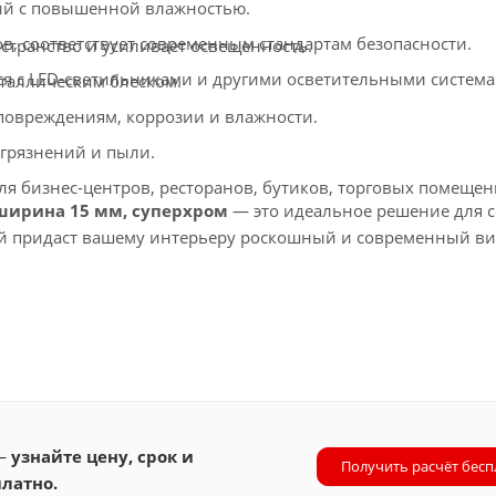
ий с повышенной влажностью.
в, соответствует современным стандартам безопасности.
странство и усиливает освещенность.
ся с LED-светильниками и другими осветительными система
таллическим блеском.
повреждениям, коррозии и влажности.
агрязнений и пыли.
я бизнес-центров, ресторанов, бутиков, торговых помещен
 ширина 15 мм, суперхром
— это идеальное решение для 
рый придаст вашему интерьеру роскошный и современный ви
 —
узнайте цену, срок и
Получить расчёт бесп
латно.