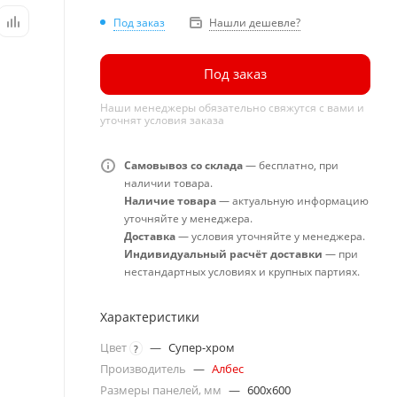
Под заказ
Нашли дешевле?
Под заказ
Наши менеджеры обязательно свяжутся с вами и
уточнят условия заказа
Самовывоз со склада
— бесплатно, при
наличии товара.
Наличие товара
— актуальную информацию
уточняйте у менеджера.
Доставка
— условия уточняйте у менеджера.
Индивидуальный расчёт доставки
— при
нестандартных условиях и крупных партиях.
Характеристики
Цвет
—
Супер-хром
?
Производитель
—
Албес
Размеры панелей, мм
—
600x600