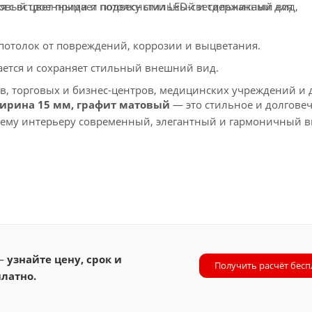
вый цвет придает потолку стильный и сдержанный вид,
ся с встроенными и подвесными LED-светильниками для
толок от повреждений, коррозии и выцветания.
ется и сохраняет стильный внешний вид.
в, торговых и бизнес-центров, медицинских учреждений и 
ширина 15 мм, графит матовый
— это стильное и долгове
шему интерьеру современный, элегантный и гармоничный в
 —
узнайте цену, срок и
Получить расчёт бесп
латно.