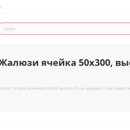
К
 Жалюзи ячейка 50x300, вы
то GL-15 Жалюзи ячейка 50x300, высота 37 мм, ширина 15 мм, графит