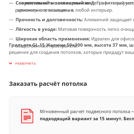
Современный и элегантный вид:
Графитовый мато
Совместимость с освещением:
Легко интегрирует
гармонично вписываясь в любой интерьер.
равномерного освещения.
Прочность и долговечность:
Алюминий защищает по
Лёгкость в уходе:
Матовая поверхность легко очища
Широкая область применения:
Идеален для офисо
Грильято GL-15 Жалюзи 50x300 мм, высота 37 мм, 
общественных пространств.
решение для создания потолков, которые придадут ва
Заказать расчёт потолка
Мгновенный расчёт подвесного потолка
подходящий вариант за 15 минут. Бесп