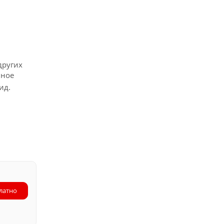
других
чное
ид.
латно