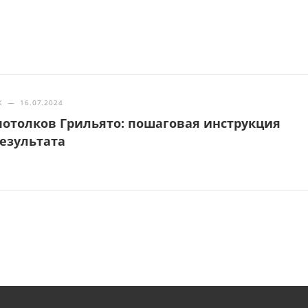
Ж
—
16.07.2024
отолков Грильято: пошаговая инструкция
результата