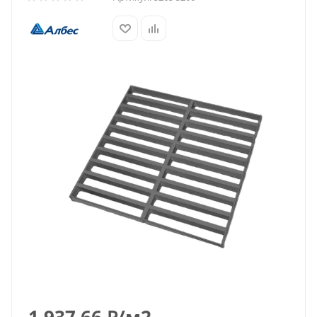
1 937.66
₽
/м2