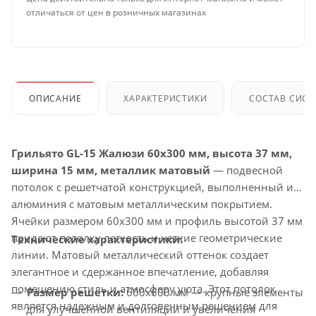
отличаться от цен в розничных магазинах
ОПИСАНИЕ
ХАРАКТЕРИСТИКИ
СОСТАВ СИС
Грильято GL-15 Жалюзи 60x300 мм, высота 37 мм,
ширина 15 мм, металлик матовый
— подвесной
потолок с решетчатой конструкцией, выполненный из
алюминия с матовым металлическим покрытием.
Ячейки размером 60x300 мм и профиль высотой 37 мм
придают потолку легкость и четкие геометрические
Технические характеристики:
линии. Матовый металлический оттенок создает
элегантное и сдержанное впечатление, добавляя
помещению стиль и атмосферу уюта. Этот потолок
Размер решетки:
600x600 мм — крупные элементы
является надежным и долговечным решением для
для улучшенной вентиляции и увеличения