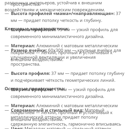
различных интерьеров, устойчив к внешним
пространства.
воздействиям и механическим повреждениям.
Высота профилей «мама»/«направляющая»:
37
мм — придает потолку четкость и глубину.
Ключевые характеристики:
Ширина профилей:
15 мм — узкий профиль для
современного минималистичного дизайна.
Материал:
Алюминий с матовым металлическим
Размер ячейки:
60x300 мм — крупные ячейки для
покрытием — легкий, прочный и устойчивый к
улучшенной вентиляции и увеличения
внешним воздействиям.
пространства.
Высота профиля:
37 мм — придает потолку глубину
и подчёркивает чёткость геометрических линий.
Основные преимущества:
Ширина профиля:
15 мм — узкий профиль для
современного минималистичного дизайна.
Материал:
Алюминий с матовым металлическим
Современный и стильный вид:
Матовый
покрытием — лёгкий, прочный и устойчивый к
металлический оттенок придает потолку
внешним воздействиям.
сдержанную элегантность, гармонично вписываясь
Цвет:
Металлик матовый — стильный оттенок,