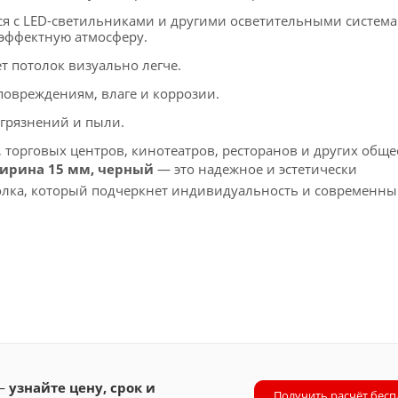
ся с LED-светильниками и другими осветительными система
 эффектную атмосферу.
т потолок визуально легче.
повреждениям, влаге и коррозии.
агрязнений и пыли.
торговых центров, кинотеатров, ресторанов и других общ
ширина 15 мм, черный
— это надежное и эстетически
олка, который подчеркнет индивидуальность и современны
 —
узнайте цену, срок и
Получить расчёт бесп