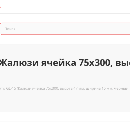
К
 Жалюзи ячейка 75x300, вы
то GL-15 Жалюзи ячейка 75x300, высота 47 мм, ширина 15 мм, черный