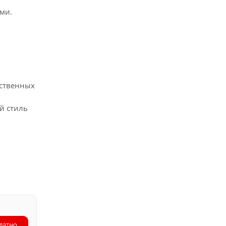
ми.
ественных
й стиль
латно