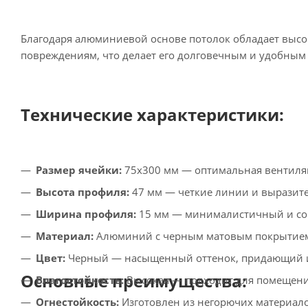
Благодаря алюминиевой основе потолок обладает высо
повреждениям, что делает его долговечным и удобным
Технические характеристики:
Размер ячейки:
75x300 мм — оптимальная вентиляц
Высота профиля:
47 мм — четкие линии и выразите
Ширина профиля:
15 мм — минималистичный и со
Материал:
Алюминий с черным матовым покрытием
Цвет:
Черный — насыщенный оттенок, придающий ин
Основные преимущества:
Влагостойкость:
Высокая — подходит для помещен
Огнестойкость:
Изготовлен из негорючих материало