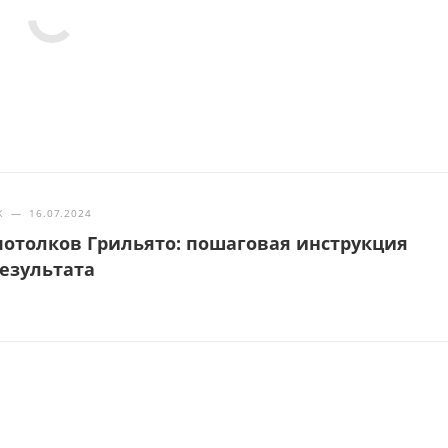
Ж
—
16.07.2024
отолков Грильято: пошаговая инструкция
результата