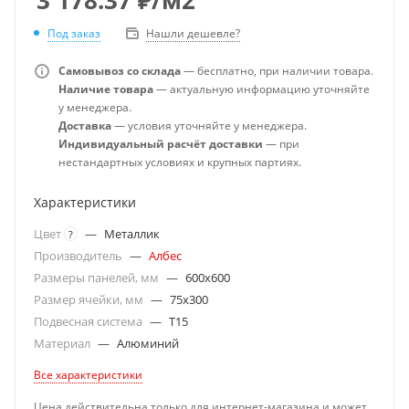
Под заказ
Нашли дешевле?
Самовывоз со склада
— бесплатно, при наличии товара.
Наличие товара
— актуальную информацию уточняйте
у менеджера.
Доставка
— условия уточняйте у менеджера.
Индивидуальный расчёт доставки
— при
нестандартных условиях и крупных партиях.
Характеристики
Цвет
—
Металлик
?
Производитель
—
Албес
Размеры панелей, мм
—
600x600
Размер ячейки, мм
—
75x300
Подвесная система
—
T15
Материал
—
Алюминий
Все характеристики
Цена действительна только для интернет-магазина и может