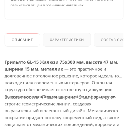
отличаться от цен в розничных магазинах
ОПИСАНИЕ
ХАРАКТЕРИСТИКИ
СОСТАВ СИС
Грильято GL-15 Жалюзи 75x300 мм, высота 47 мм,
ширина 15 мм, металлик
— это практичное и
долговечное потолочное решение, которое идеально
подходит для современных интерьеров. Открытая
структура обеспечивает естественную циркуляцию
воздуха и визуально делает помещение просторнее.
Высота профиля 47 мм и ширина 15 мм формируют
строгие геометрические линии, создавая
выразительный и элегантный дизайн. Металлическое
покрытие придает потолку современный вид, а также
защищает от механических повреждений, коррозии и