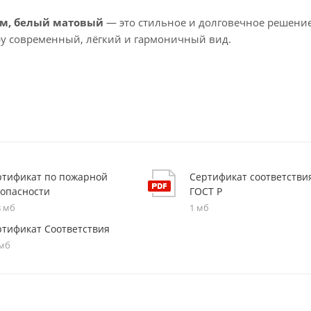
 мм, белый матовый
— это стильное и долговечное решение
ру современный, лёгкий и гармоничный вид.
ртификат по пожарной
Сертификат соответстви
зопасности
ГОСТ Р
8 мб
1 мб
ртификат Соответствия
 мб