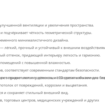
улучшенной вентиляции и увеличения пространства.
и подчёркивает чёткость геометрической структуры.
ременного минималистичного дизайна.
 лёгкий, прочный и устойчивый к внешним воздействиям
й оттенок, придающий интерьеру легкость и гармонию.
 помещений с повышенной влажностью.
в, соответствует современным стандартам безопасности.
ет придает потолку лёгкость, не создавая избыточного бле
ся с встроенными и подвесными LED-светильниками для со
толок от повреждений, коррозии и выцветания.
ся и сохраняет стильный внешний вид.
в, торговых центров, медицинских учреждений и других