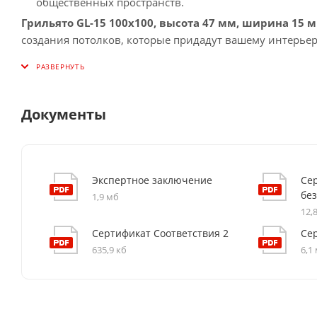
общественных пространств.
Грильято GL-15 100x100, высота 47 мм, ширина 15
создания потолков, которые придадут вашему интерье
Документы
Экспертное заключение
Се
бе
1,9 мб
12,
Сертификат Соответствия 2
Се
635,9 кб
6,1