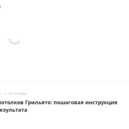
т
Ж
—
16.07.2024
отолков Грильято: пошаговая инструкция
результата