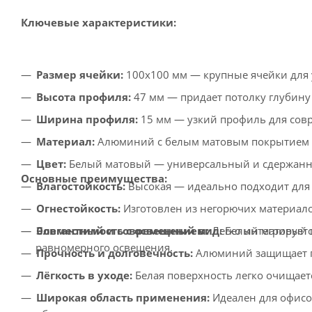
Ключевые характеристики:
Размер ячейки:
100x100 мм — крупные ячейки для 
Высота профиля:
47 мм — придает потолку глубину 
Ширина профиля:
15 мм — узкий профиль для сов
Материал:
Алюминий с белым матовым покрытием —
Цвет:
Белый матовый — универсальный и сдержанны
Основные преимущества:
Влагостойкость:
Высокая — идеально подходит для
Огнестойкость:
Изготовлен из негорючих материало
Элегантный и современный вид:
Белый матовый цв
Совместимость с освещением:
Легко интегрирует
равномерного освещения.
Прочность и долговечность:
Алюминий защищает по
Лёгкость в уходе:
Белая поверхность легко очищает
Широкая область применения:
Идеален для офисо