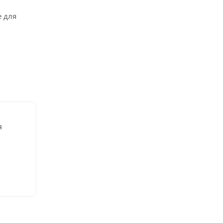
 для
я