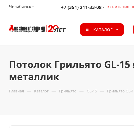
Челябинск
+7 (351) 211-33-08
ЗАКАЗАТЬ ЗВОНО
КАТАЛОГ
Потолок Грильято GL-15 
металлик
—
—
—
—
Главная
Каталог
Грильято
GL-15
Грильято GL-1