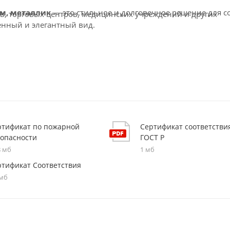
мм, металлик
— это стильное и долговечное решение для с
в, торговых центров, медицинских учреждений и других
енный и элегантный вид.
ртификат по пожарной
Сертификат соответстви
зопасности
ГОСТ Р
8 мб
1 мб
ртификат Соответствия
 мб