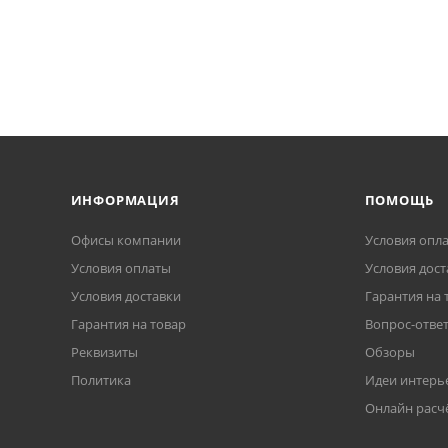
ИНФОРМАЦИЯ
ПОМОЩЬ
Офисы компании
Условия опл
Условия оплаты
Условия дост
Условия доставки
Гарантия на 
Гарантия на товар
Вопрос-отве
Реквизиты
Обзоры
Политика
Идеи интерь
Онлайн расч