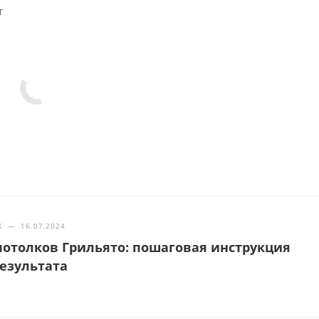
т
Ж
—
16.07.2024
отолков Грильято: пошаговая инструкция
результата