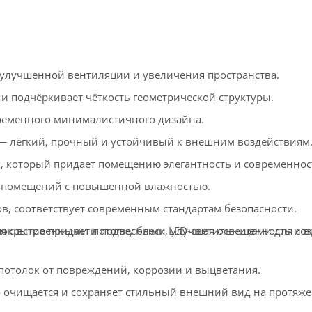
улучшенной вентиляции и увеличения пространства.
и подчёркивает чёткость геометрической структуры.
ременного минималистичного дизайна.
 лёгкий, прочный и устойчивый к внешним воздействиям
 который придает помещению элегантность и современнос
 помещений с повышенной влажностью.
в, соответствует современным стандартам безопасности.
окрытие придает потолку блеск, улучшая освещенность и 
ся с встроенными и подвесными LED-светильниками для со
толок от повреждений, коррозии и выцветания.
о очищается и сохраняет стильный внешний вид на протяж