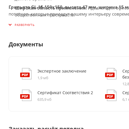
Грильято GL-15 150x150, высота 47 мм, ширина 15 
Широкая область применения:
Идеален для офисо
потолков, которые придадут вашему интерьеру соврем
общественных пространств.
Документы
Экспертное заключение
Се
бе
1,9 мб
12,
Сертификат Соответствия 2
Се
635,9 кб
6,1
Заказать расчёт потолка