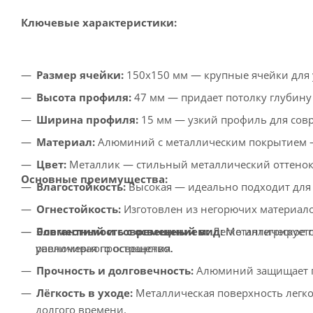
Ключевые характеристики:
Размер ячейки:
150x150 мм — крупные ячейки для 
Высота профиля:
47 мм — придает потолку глубину 
Ширина профиля:
15 мм — узкий профиль для сов
Материал:
Алюминий с металлическим покрытием —
Цвет:
Металлик — стильный металлический оттенок,
Основные преимущества:
Влагостойкость:
Высокая — идеально подходит для
Огнестойкость:
Изготовлен из негорючих материало
Элегантный и современный вид:
Металлическое п
Совместимость с освещением:
Легко интегрирует
увеличивая пространство.
равномерного освещения.
Прочность и долговечность:
Алюминий защищает по
Лёгкость в уходе:
Металлическая поверхность легк
долгого времени.