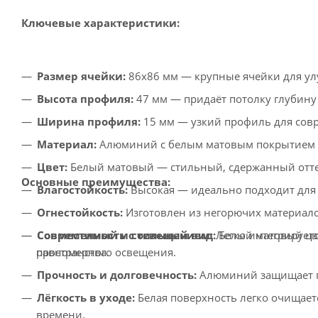
Ключевые характеристики:
Размер ячейки:
86x86 мм — крупные ячейки для ул
Высота профиля:
47 мм — придаёт потолку глубину 
Ширина профиля:
15 мм — узкий профиль для сов
Материал:
Алюминий с белым матовым покрытием —
Цвет:
Белый матовый — стильный, сдержанный оттен
Основные преимущества:
Влагостойкость:
Высокая — идеально подходит для
Огнестойкость:
Изготовлен из негорючих материало
Современный и стильный вид:
Белый матовый цве
Совместимость с освещением:
Легко интегрирует
пространства.
равномерного освещения.
Прочность и долговечность:
Алюминий защищает по
Лёгкость в уходе:
Белая поверхность легко очищает
времени.