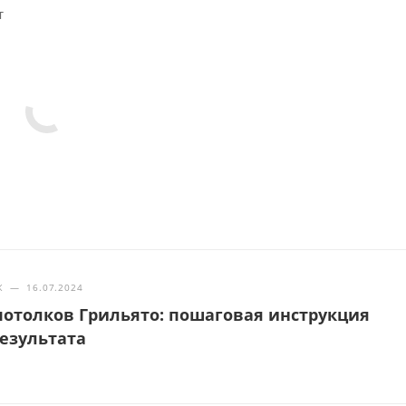
т
Ж
—
16.07.2024
отолков Грильято: пошаговая инструкция
результата