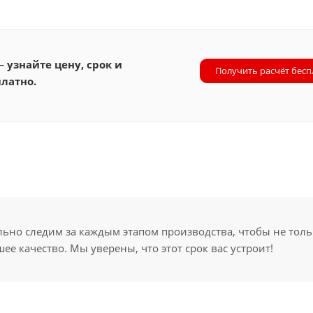
 —
узнайте цену, срок и
Получить расчёт бесп
латно.
но следим за каждым этапом производства, чтобы не толь
ее качество. Мы уверены, что этот срок вас устроит!