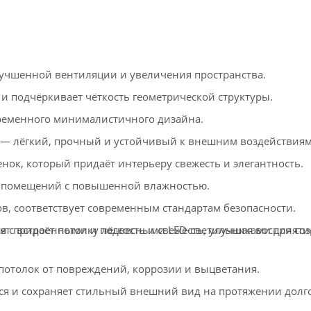
учшенной вентиляции и увеличения пространства.
и подчёркивает чёткость геометрической структуры.
ременного минималистичного дизайна.
 лёгкий, прочный и устойчивый к внешним воздействиям
ок, который придаёт интерьеру свежесть и элегантность.
 помещений с повышенной влажностью.
в, соответствует современным стандартам безопасности.
т придаёт потолку лёгкость и свежесть, улучшая восприяти
ся с встроенными и подвесными LED-светильниками для со
толок от повреждений, коррозии и выцветания.
ся и сохраняет стильный внешний вид на протяжении долг