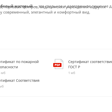
м, белый матовый
— это стильное и долговечное решение д
в, торговых центров, медицинских учреждений и других
ру современный, элегантный и комфортный вид.
ртификат по пожарной
Сертификат соответстви
зопасности
ГОСТ Р
8 мб
1 мб
ртификат Соответствия
 мб