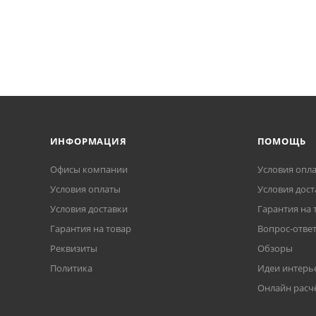
ИНФОРМАЦИЯ
ПОМОЩЬ
Офисы компании
Условия опл
Условия оплаты
Условия дост
Условия доставки
Гарантия на 
Гарантия на товар
Вопрос-отве
Реквизиты
Обзоры
Политика
Идеи интерь
Онлайн расч