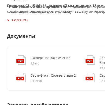
Грильято GL-15 86x86, высота 47 мм, ширина 15 м
Широкая область применения:
Идеален для офисо
создания потолков, которые придадут вашему интерье
общественных пространств.
Документы
Экспертное заключение
Се
бе
1,9 мб
12,
Сертификат Соответствия 2
Се
635,9 кб
6,1
Заказать расчёт потолка