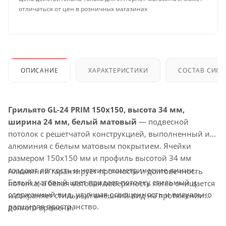
отличаться от цен в розничных магазинах
ОПИСАНИЕ
ХАРАКТЕРИСТИКИ
СОСТАВ СИС
Грильято GL-24 PRIM 150x150, высота 34 мм,
ширина 24 мм, белый матовый
— подвесной
потолок с решетчатой конструкцией, выполненный из
алюминия с белым матовым покрытием. Ячейки
размером 150x150 мм и профиль высотой 34 мм
создают легкость и четкие геометрические линии.
Алюминий гарантирует прочность и долговечность
Белый матовый цвет придает потолку стильный и
потолка, а белая матовая поверхность легко очищается
сдержанный вид, улучшая освещенность и визуально
и сохраняет стильный внешний вид на протяжении
расширяя пространство.
долгого времени.