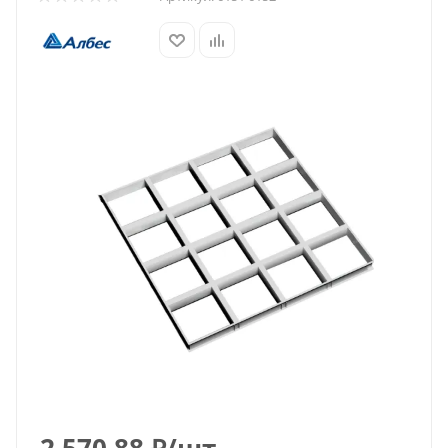
2 570.88
₽
/шт