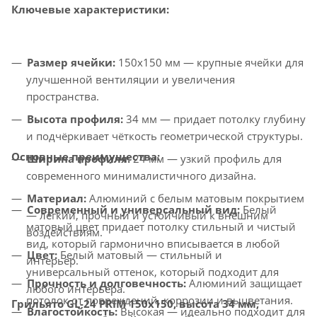
Ключевые характеристики:
Размер ячейки:
150x150 мм — крупные ячейки для
улучшенной вентиляции и увеличения
пространства.
Высота профиля:
34 мм — придает потолку глубину
и подчёркивает чёткость геометрической структуры.
Основные преимущества:
Ширина профиля:
24 мм — узкий профиль для
современного минималистичного дизайна.
Материал:
Алюминий с белым матовым покрытием
Современный и универсальный вид:
Белый
— лёгкий, прочный и устойчивый к внешним
матовый цвет придает потолку стильный и чистый
воздействиям.
вид, который гармонично вписывается в любой
Цвет:
Белый матовый — стильный и
интерьер.
универсальный оттенок, который подходит для
Прочность и долговечность:
Алюминий защищает
любого интерьера.
потолок от повреждений, коррозии и выцветания.
Грильято GL-24 PRIM 150x150, высота 34 мм,
Влагостойкость:
Высокая — идеально подходит для