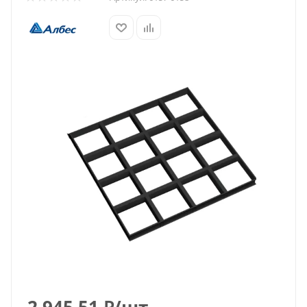
2 945.51
₽
/шт