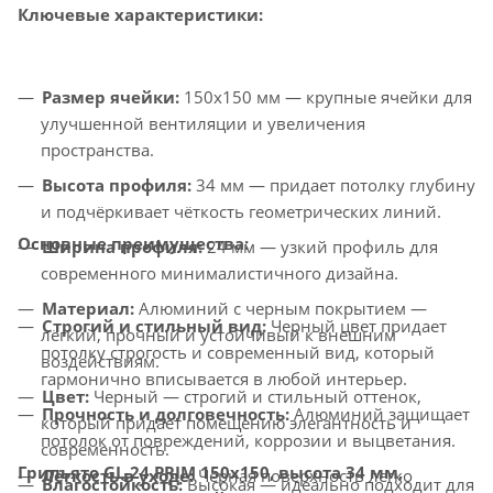
Ключевые характеристики:
Размер ячейки:
150x150 мм — крупные ячейки для
улучшенной вентиляции и увеличения
пространства.
Высота профиля:
34 мм — придает потолку глубину
и подчёркивает чёткость геометрических линий.
Основные преимущества:
Ширина профиля:
24 мм — узкий профиль для
современного минималистичного дизайна.
Материал:
Алюминий с черным покрытием —
Строгий и стильный вид:
Черный цвет придает
лёгкий, прочный и устойчивый к внешним
потолку строгость и современный вид, который
воздействиям.
гармонично вписывается в любой интерьер.
Цвет:
Черный — строгий и стильный оттенок,
Прочность и долговечность:
Алюминий защищает
который придает помещению элегантность и
потолок от повреждений, коррозии и выцветания.
современность.
Грильято GL-24 PRIM 150x150, высота 34 мм,
Лёгкость в уходе:
Черная поверхность легко
Влагостойкость:
Высокая — идеально подходит для