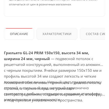
отличаться от цен в розничных магазинах
ОПИСАНИЕ
ХАРАКТЕРИСТИКИ
СОСТАВ СИС
Грильято GL-24 PRIM 150x150, высота 34 мм,
ширина 24 мм, черный
— подвесной потолок с
решетчатой конструкцией, выполненный из алюминия
с черным покрытием. Ячейки размером 150x150 мм и
профиль высотой 34 мм создают легкость и четкие
геометрические линии. Черный цвет придает потолку
Алюминий обеспечивает прочность и долговечность
строгий и стильный вид, который гармонично
потолка, а черное покрытие усиливает
сочетается с любым интерьером, создавая атмосферу
светораспределение, создавая современную атмосферу
элегантности и современности.
и подчеркивая уникальность пространства.