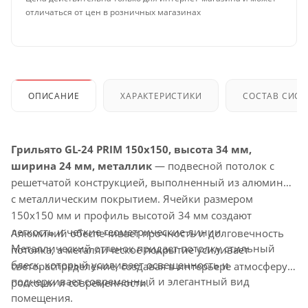
отличаться от цен в розничных магазинах
ОПИСАНИЕ
ХАРАКТЕРИСТИКИ
СОСТАВ СИС
Грильято GL-24 PRIM 150x150, высота 34 мм,
ширина 24 мм, металлик
— подвесной потолок с
решетчатой конструкцией, выполненный из алюминия
с металлическим покрытием. Ячейки размером
150x150 мм и профиль высотой 34 мм создают
легкость и четкие геометрические линии.
Алюминий обеспечивает прочность и долговечность
Металлический оттенок придает потолку стильный
потолка, а металлическое покрытие усиливает
блеск, который усиливает освещенность и
светораспределение, создавая в интерьере атмосферу
подчеркивает современный и элегантный вид
роскоши и современности.
помещения.