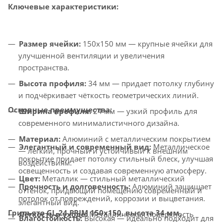
Ключевые характеристики:
Размер ячейки:
150x150 мм — крупные ячейки для
улучшенной вентиляции и увеличения
пространства.
Высота профиля:
34 мм — придает потолку глубину
и подчёркивает чёткость геометрических линий.
Основные преимущества:
Ширина профиля:
24 мм — узкий профиль для
современного минималистичного дизайна.
Материал:
Алюминий с металлическим покрытием
Элегантный и современный вид:
Металлическое
— лёгкий, прочный и устойчивый к внешним
покрытие придает потолку стильный блеск, улучшая
воздействиям.
освещенность и создавая современную атмосферу.
Цвет:
Металлик — стильный металлический
Прочность и долговечность:
Алюминий защищает
оттенок, придающий помещению современный и
потолок от повреждений, коррозии и выцветания.
элегантный вид.
Грильято GL-24 PRIM 150x150, высота 34 мм,
Лёгкость в уходе:
Металлическая поверхность
Влагостойкость:
Высокая — идеально подходит для