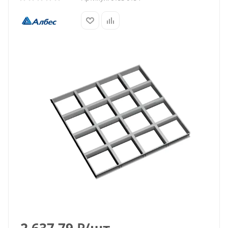
2 637.79
₽
/шт