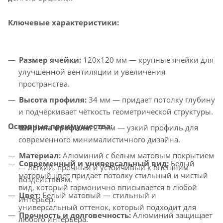
Ключевые характеристики:
Размер ячейки:
120x120 мм — крупные ячейки для
улучшенной вентиляции и увеличения
пространства.
Высота профиля:
34 мм — придает потолку глубину
и подчёркивает чёткость геометрической структуры.
Основные преимущества:
Ширина профиля:
24 мм — узкий профиль для
современного минималистичного дизайна.
Материал:
Алюминий с белым матовым покрытием
Современный и универсальный вид:
Белый
— лёгкий, прочный и устойчивый к внешним
матовый цвет придает потолку стильный и чистый
воздействиям.
вид, который гармонично вписывается в любой
Цвет:
Белый матовый — стильный и
интерьер.
универсальный оттенок, который подходит для
Прочность и долговечность:
Алюминий защищает
любого интерьера.