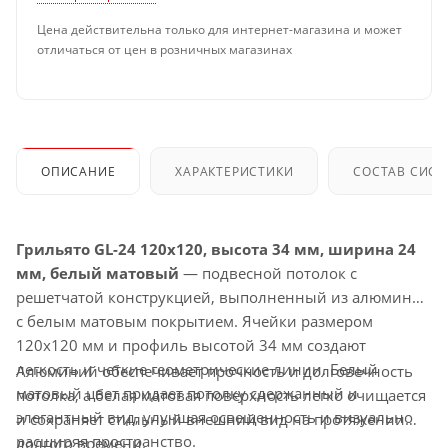
Цена действительна только для интернет-магазина и может
отличаться от цен в розничных магазинах
ОПИСАНИЕ
ХАРАКТЕРИСТИКИ
СОСТАВ СИС
Грильято GL-24 120x120, высота 34 мм, ширина 24
мм, белый матовый
— подвесной потолок с
решетчатой конструкцией, выполненный из алюминия
с белым матовым покрытием. Ячейки размером
120x120 мм и профиль высотой 34 мм создают
легкость и четкие геометрические линии. Белый
Алюминий обеспечивает прочность и долговечность
матовый цвет придает потолку сдержанный и
потолка, а белая матовая поверхность легко очищается
элегантный вид, улучшая освещенность и визуально
и сохраняет стильный внешний вид на протяжении
расширяя пространство.
долгого времени.