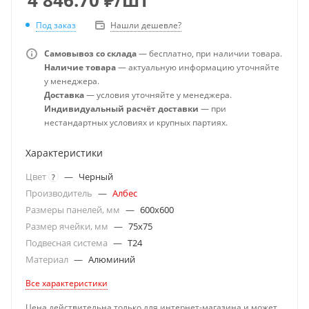
Под заказ
Нашли дешевле?
Самовывоз со склада
— бесплатно, при наличии товара.
Наличие товара
— актуальную информацию уточняйте
у менеджера.
Доставка
— условия уточняйте у менеджера.
Индивидуальный расчёт доставки
— при
нестандартных условиях и крупных партиях.
Характеристики
Цвет
—
Черный
?
Производитель
—
Албес
Размеры панелей, мм
—
600x600
Размер ячейки, мм
—
75x75
Подвесная система
—
T24
Материал
—
Алюминий
Все характеристики
Цена действительна только для интернет-магазина и может