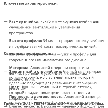
Ключевые характеристики:
Размер ячейки:
75x75 мм — крупные ячейки для
улучшенной вентиляции и увеличения
пространства.
Высота профиля:
34 мм — придает потолку глубину
и подчёркивает чёткость геометрических линий.
Основные преимущества:
Ширина профиля:
24 мм — узкий профиль для
современного минималистичного дизайна.
Материал:
Алюминий с черным покрытием —
Элегантный и строгий вид:
Черный цвет придает
лёгкий, прочный и устойчивый к внешним
потолку строгий, но стильный акцент, который
воздействиям.
идеально подходит для различных интерьерных
Цвет:
Черный — стильный и строгий оттенок,
решений.
который придает помещению элегантность и
Прочность и долговечность:
Алюминий защищает
современность.
потолок от повреждений, коррозии и выцветания.
Грильято GL-24 75x75, высота 34 мм, ширина 24 мм,
Влагостойкость:
Высокая — идеально подходит для