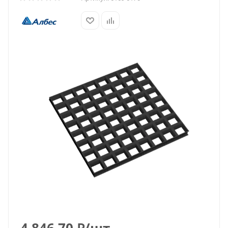
4 846.70
₽
/шт