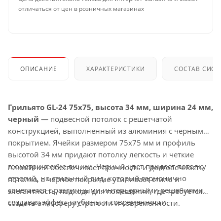
отличаться от цен в розничных магазинах
ОПИСАНИЕ
ХАРАКТЕРИСТИКИ
СОСТАВ СИС
Грильято GL-24 75x75, высота 34 мм, ширина 24 мм,
черный
— подвесной потолок с решетчатой
конструкцией, выполненный из алюминия с черным
покрытием. Ячейки размером 75x75 мм и профиль
высотой 34 мм придают потолку легкость и четкие
геометрические линии. Черный цвет придает потолку
Алюминий обеспечивает прочность и долговечность
строгий, но стильный вид, который гармонично
потолка, а черное покрытие усиливает стиль и
сочетается с различными интерьерными решениями,
элегантность, подходя для помещений, где требуется
создавая эффект глубины и современности.
создать атмосферу строгости и современности.