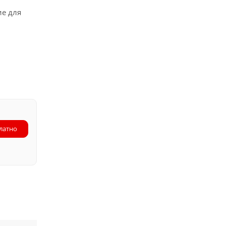
ие для
латно