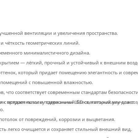
учшенной вентиляции и увеличения пространства.
и чёткость геометрических линий.
ременного минималистичного дизайна.
рытием — лёгкий, прочный и устойчивый к внешним возд
тенок, который придает помещению элегантность и совре
 помещений с повышенной влажностью.
в, что соответствует современным стандартам безопасности
к придает потолку сдержанный блеск, который улучшает
ся с встроенными и подвесными LED-светильниками для со
о.
толок от повреждений, коррозии и выцветания.
ть легко очищается и сохраняет стильный внешний вид.