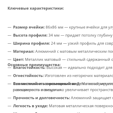
Ключевые характеристики:
Размер ячейки:
86x86 мм — крупные ячейки для ул
Высота профиля:
34 мм — придает потолку глубину 
Ширина профиля:
24 мм — узкий профиль для сов
Материал:
Алюминий с матовым металлическим пок
Цвет:
Металлик матовый — стильный сдержанный от
Основные преимущества:
Влагостойкость:
Высокая — идеально подходит для
Огнестойкость:
Изготовлен из негорючих материало
Элегантный и современный вид:
Матовый металли
Совместимость с освещением:
Легко интегрирует
освещенность и визуально увеличивает пространств
равномерного освещения.
Прочность и долговечность:
Алюминий защищает по
Легкость в уходе:
Матовая металлическая поверхнос