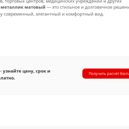
в, торговых центров, медицинских учреждений и других
м, металлик матовый
— это стильное и долговечное решен
ру современный, элегантный и комфортный вид.
 —
узнайте цену, срок и
Получить расчёт бесп
латно.