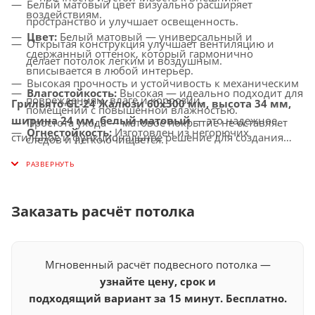
Белый матовый цвет визуально расширяет
воздействиям.
пространство и улучшает освещенность.
Цвет:
Белый матовый — универсальный и
Открытая конструкция улучшает вентиляцию и
сдержанный оттенок, который гармонично
делает потолок легким и воздушным.
вписывается в любой интерьер.
Высокая прочность и устойчивость к механическим
Влагостойкость:
Высокая — идеально подходит для
повреждениям, влаге и коррозии.
Грильято GL-24 Жалюзи 60x300 мм, высота 34 мм,
помещений с повышенной влажностью.
ширина 24 мм, белый матовый
— это надежное,
Простота ухода — матовое покрытие не оставляет
Огнестойкость:
Изготовлен из негорючих
стильное и функциональное решение для создания
следов и легко очищается.
материалов, соответствует современным стандартам
современных потолков, которые придадут вашему
Универсальное применение — идеально подходит
безопасности.
интерьеру элегантность и легкость.
для офисов, торговых центров, медицинских
Совместимость с освещением:
Легко
учреждений и других общественных помещений.
интегрируется с LED-светильниками и другими
Заказать расчёт потолка
осветительными системами.
Мгновенный расчёт подвесного потолка —
узнайте цену, срок и
подходящий вариант за 15 минут. Бесплатно.