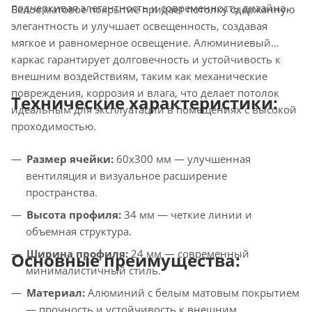
подчеркивая элегантность и современность дизайна.
Белое матовое покрытие придает потолку сдержанную
элегантность и улучшает освещенность, создавая
мягкое и равномерное освещение. Алюминиевый
каркас гарантирует долговечность и устойчивость к
внешним воздействиям, таким как механические
повреждения, коррозия и влага, что делает потолок
Технические характеристики:
идеальным для эксплуатации в помещениях с высокой
проходимостью.
Размер ячейки:
60x300 мм — улучшенная
вентиляция и визуальное расширение
пространства.
Высота профиля:
34 мм — четкие линии и
объемная структура.
Ширина профиля:
24 мм — современный
Основные преимущества:
минималистичный стиль.
Материал:
Алюминий с белым матовым покрытием
— прочность и устойчивость к внешним