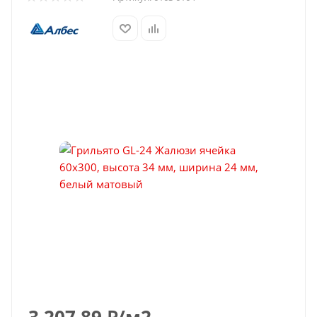
3 207.89
₽
/м2