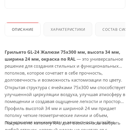
ОПИСАНИЕ
ХАРАКТЕРИСТИКИ
СОСТАВ СИС
Грильято GL-24 Жалюзи 75x300 мм, высота 34 мм,
ширина 24 мм, окраска по RAL
— это универсальное
решение для создания стильных и функциональных
потолков, которое сочетает в себе прочность,
долговечность и возможность кастомизации по цвету.
Открытая структура с ячейками 75x300 мм способствует
улучшенной циркуляции воздуха, улучшая атмосферу в
помещении и создавая ощущение легкости и простора.
Профиль высотой 34 мм и шириной 24 мм придает
потолку четкие геометрические линии и объем,
подчеркивая минимализм и элегантность дизайна.
Покрытие по каталогу RAL дает возможность выбрать
любой оттенок, который идеально сочетаться с