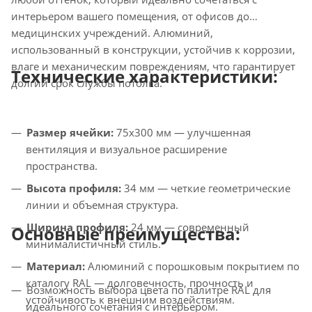
интерьером вашего помещения, от офисов до
медицинских учреждений. Алюминий,
использованный в конструкции, устойчив к коррозии,
влаге и механическим повреждениям, что гарантирует
Технические характеристики:
долгий срок службы потолка.
Размер ячейки:
75x300 мм — улучшенная
вентиляция и визуальное расширение
пространства.
Высота профиля:
34 мм — четкие геометрические
линии и объемная структура.
Ширина профиля:
24 мм — современный
Основные преимущества:
минималистичный стиль.
Материал:
Алюминий с порошковым покрытием по
каталогу RAL — долговечность, прочность и
Возможность выбора цвета по палитре RAL для
устойчивость к внешним воздействиям.
идеального сочетания с интерьером.