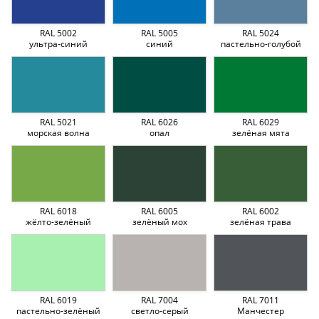
RAL 5002
RAL 5005
RAL 5024
ультра-синий
синий
пастельно-голубой
RAL 5021
RAL 6026
RAL 6029
морская волна
опал
зелёная мята
RAL 6018
RAL 6005
RAL 6002
жёлто-зелёный
зелёный мох
зелёная трава
RAL 6019
RAL 7004
RAL 7011
пастельно-зелёный
светло-серый
Манчестер