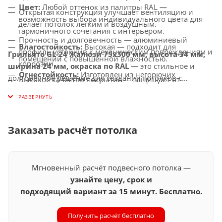
Цвет:
Любой оттенок из палитры RAL —
Открытая конструкция улучшает вентиляцию и
возможность выбора индивидуального цвета для
делает потолок легким и воздушным.
гармоничного сочетания с интерьером.
Прочность и долговечность — алюминиевый
Влагостойкость:
Высокая — подходит для
профиль устойчив к механическим повреждениям и
Грильято GL-24 Жалюзи 75x300 мм, высота 34 мм,
помещений с повышенной влажностью.
коррозии.
ширина 24 мм, окраска по RAL
— это стильное и
Огнестойкость:
Изготовлен из негорючих
долговечное решение для создания потолков с
Высокое качество покрытия — защищает от
материалов, соответствует современным стандартам
улучшенной вентиляцией, которое подчеркнет
выцветания, истирания и воздействия окружающей
безопасности.
индивидуальность вашего интерьера.
среды.
Совместимость с освещением:
Легко
Универсальное применение — идеально подходит
интегрируется с LED-светильниками и другими
Заказать расчёт потолка
для офисов, торговых центров, медицинских
осветительными системами.
учреждений, ресторанов и других общественных
помещений.
Мгновенный расчёт подвесного потолка —
узнайте цену, срок и
подходящий вариант за 15 минут. Бесплатно.
Получить расчёт бесплатно