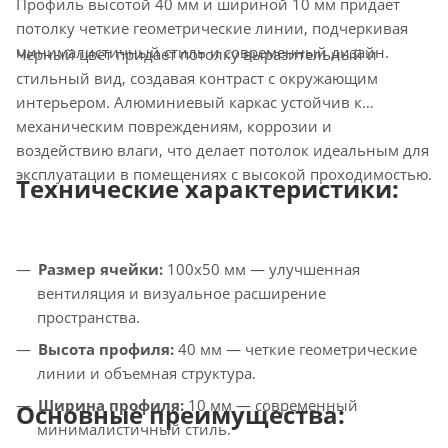
Профиль высотой 40 мм и шириной 10 мм придает
потолку четкие геометрические линии, подчеркивая
минималистичный стиль и современный дизайн.
Черный цвет придает потолку выразительный и
стильный вид, создавая контраст с окружающим
интерьером. Алюминиевый каркас устойчив к
механическим повреждениям, коррозии и
воздействию влаги, что делает потолок идеальным для
эксплуатации в помещениях с высокой проходимостью.
Технические характеристики:
Размер ячейки:
100х50 мм — улучшенная
вентиляция и визуальное расширение
пространства.
Высота профиля:
40 мм — четкие геометрические
линии и объемная структура.
Ширина профиля:
10 мм — современный
Основные преимущества:
минималистичный стиль.