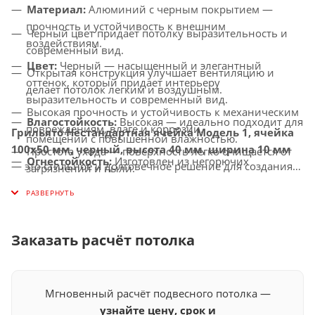
Материал:
Алюминий с черным покрытием —
прочность и устойчивость к внешним
Черный цвет придает потолку выразительность и
воздействиям.
современный вид.
Цвет:
Черный — насыщенный и элегантный
Открытая конструкция улучшает вентиляцию и
оттенок, который придает интерьеру
делает потолок легким и воздушным.
выразительность и современный вид.
Высокая прочность и устойчивость к механическим
Влагостойкость:
Высокая — идеально подходит для
повреждениям, влаге и коррозии.
Грильято Нестандартная ячейка Модель 1, ячейка
помещений с повышенной влажностью.
100х50 мм, черный, высота 40 мм, ширина 10 мм
Простота ухода — поверхность легко очищается от
Огнестойкость:
Изготовлен из негорючих
— это стильное и долговечное решение для создания
загрязнений и пыли.
материалов, соответствует современным стандартам
потолков с улучшенной вентиляцией, которое придаст
Универсальное применение — идеально подходит
безопасности.
вашему интерьеру современный и элегантный вид.
для офисов, торговых центров, ресторанов и других
Совместимость с освещением:
Легко
общественных помещений.
интегрируется с LED-светильниками и другими
Заказать расчёт потолка
осветительными системами.
Мгновенный расчёт подвесного потолка —
узнайте цену, срок и