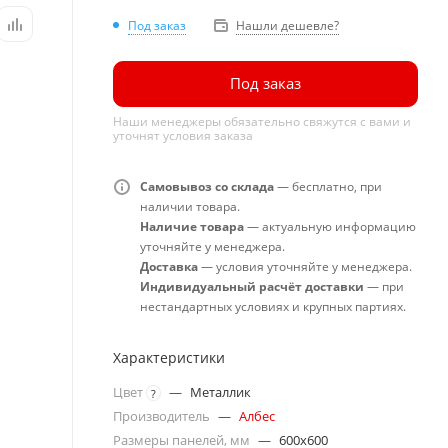
Под заказ
Нашли дешевле?
Под заказ
Наши менеджеры обязательно свяжутся с вами и
уточнят условия заказа
Самовывоз со склада
— бесплатно, при
наличии товара.
Наличие товара
— актуальную информацию
уточняйте у менеджера.
Доставка
— условия уточняйте у менеджера.
Индивидуальный расчёт доставки
— при
нестандартных условиях и крупных партиях.
Характеристики
Цвет
—
Металлик
?
Производитель
—
Албес
Размеры панелей, мм
—
600x600