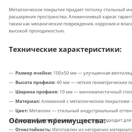
Металлическое покрытие придает потолку стильный ин
расширение пространства. Алюминиевый каркас гарант
таким как механические повреждения, коррозия и влага
высокой проходимостью.
Технические характеристики:
Размер ячейки:
100х50 мм — улучшенная вентиляци
Высота профиля:
40 мм — четкие геометрические л
Ширина профиля:
10 мм — минималистичный стиль
Материал:
Алюминий с металлическим покрытием —
Цвет:
Металлик — стильный индустриальный оттено
Основные преимущества:
Влагостойкость:
Высокая — идеально подходит для
Огнестойкость:
Изготовлен из негорючих материало