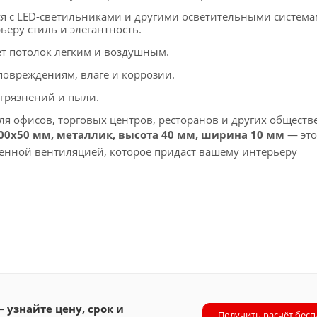
ся с LED-светильниками и другими осветительными система
еру стиль и элегантность.
т потолок легким и воздушным.
повреждениям, влаге и коррозии.
агрязнений и пыли.
я офисов, торговых центров, ресторанов и других общест
100х50 мм, металлик, высота 40 мм, ширина 10 мм
— это
шенной вентиляцией, которое придаст вашему интерьеру
 —
узнайте цену, срок и
Получить расчёт бесп