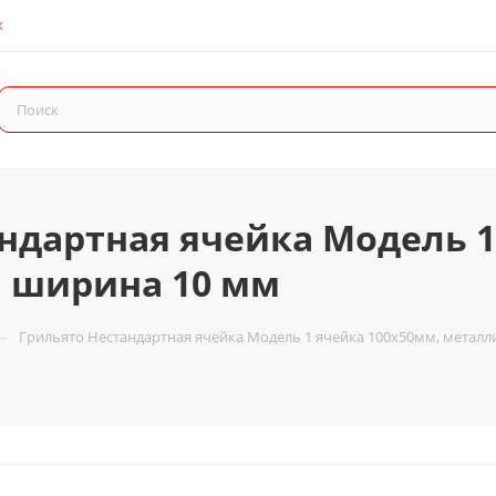
К
ндартная ячейка Модель 1
, ширина 10 мм
—
Грильято Нестандартная ячейка Модель 1 ячейка 100х50мм, металли