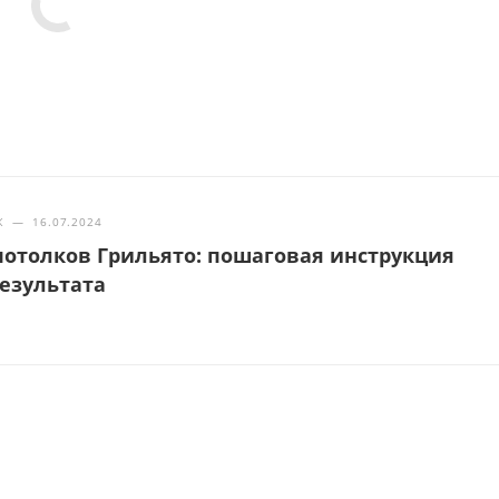
Ж
—
16.07.2024
отолков Грильято: пошаговая инструкция
результата