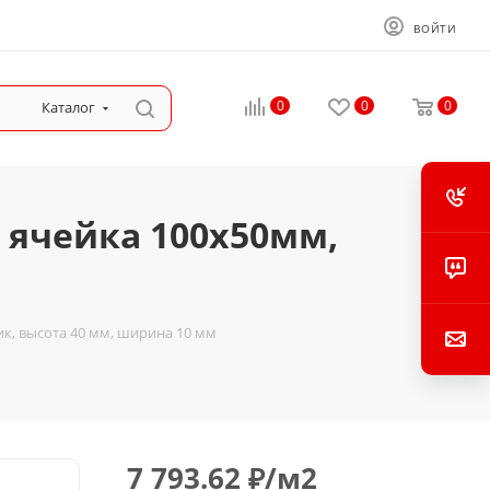
ВОЙТИ
0
0
0
Каталог
 ячейка 100х50мм,
к, высота 40 мм, ширина 10 мм
7 793.62
₽
/м2