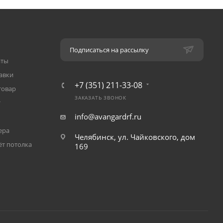
Подписаться на рассылку
аты
авки
+7 (351) 211-33-08
товар
ЗАКАЗАТЬ ЗВОНОК
т
info@avangardrf.ru
ера
Челябинск, ул. Чайковского, дом
ёт потолка
169