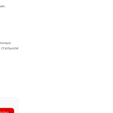
ми.
венных
 стильное
латно