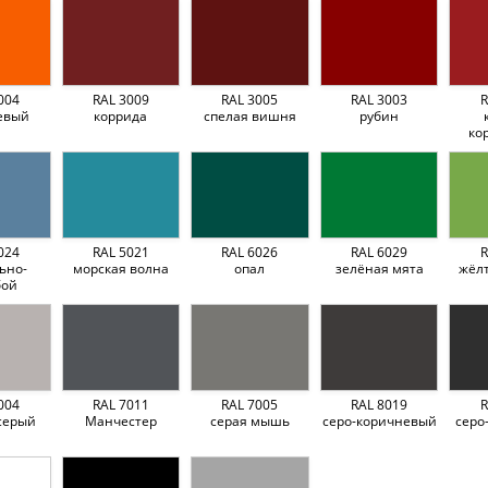
004
RAL 3009
RAL 3005
RAL 3003
R
евый
коррида
спелая вишня
рубин
ко
024
RAL 5021
RAL 6026
RAL 6029
R
ьно-
морская волна
опал
зелёная мята
жёл
бой
004
RAL 7011
RAL 7005
RAL 8019
R
серый
Манчестер
серая мышь
серо-коричневый
серо