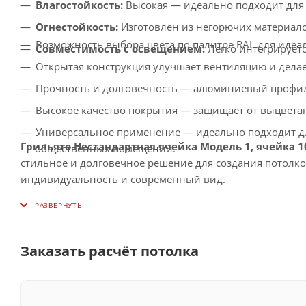
Влагостойкость:
Высокая — идеально подходит для
Огнестойкость:
Изготовлен из негорючих материало
Возможность выбора цвета по палитре RAL для идеа
Совместимость с освещением:
Легко интегрирует
Открытая конструкция улучшает вентиляцию и делае
Прочность и долговечность — алюминиевый профил
Высокое качество покрытия — защищает от выцвета
Универсальное применение — идеально подходит дл
Грильято Нестандартная ячейка Модель 1, ячейка 1
общественных помещений.
стильное и долговечное решение для создания потолк
индивидуальность и современный вид.
Заказать расчёт потолка