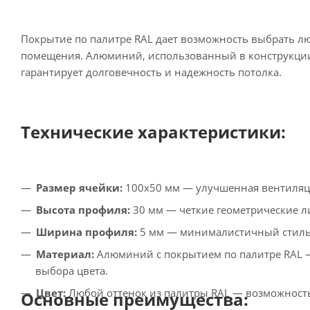
Покрытие по палитре RAL дает возможность выбрать л
помещения. Алюминий, использованный в конструкции,
гарантирует долговечность и надежность потолка.
Технические характеристики:
Размер ячейки:
100х50 мм — улучшенная вентиляци
Высота профиля:
30 мм — четкие геометрические л
Ширина профиля:
5 мм — минималистичный стиль 
Материал:
Алюминий с покрытием по палитре RAL —
выбора цвета.
Цвет:
Любой оттенок из палитры RAL — возможность
Основные преимущества: