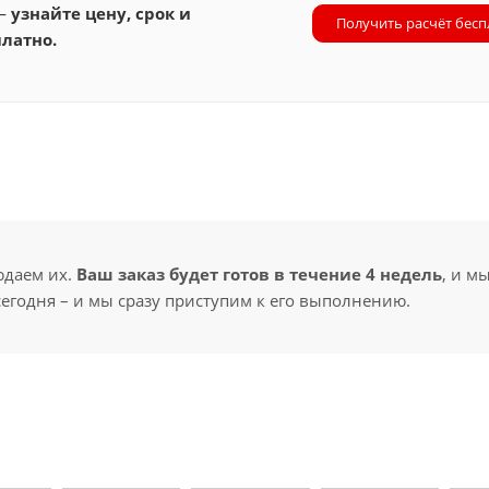
 —
узнайте цену, срок и
Получить расчёт бесп
латно.
юдаем их.
Ваш заказ будет готов в течение 4 недель
, и м
сегодня – и мы сразу приступим к его выполнению.