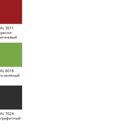
AL 3011
красно-
ричневый
AL 6018
то-зелёный
AL 7024
-графитный