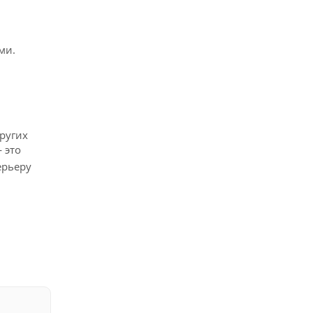
ми.
ругих
 это
ерьеру