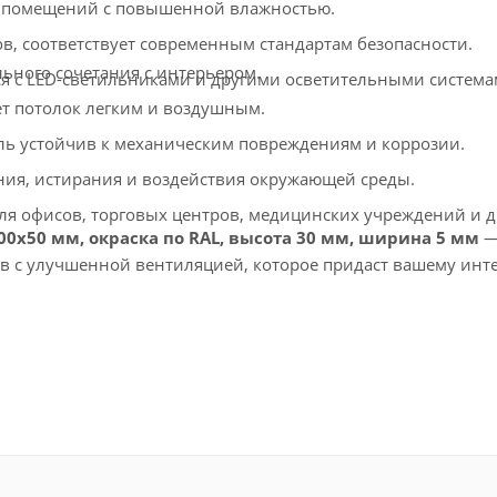
 помещений с повышенной влажностью.
в, соответствует современным стандартам безопасности.
льного сочетания с интерьером.
ся с LED-светильниками и другими осветительными система
т потолок легким и воздушным.
ь устойчив к механическим повреждениям и коррозии.
ния, истирания и воздействия окружающей среды.
я офисов, торговых центров, медицинских учреждений и д
00х50 мм, окраска по RAL, высота 30 мм, ширина 5 мм
—
ов с улучшенной вентиляцией, которое придаст вашему инт