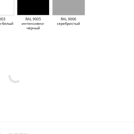
003
RAL 9005
RAL 9006
о-белый
интенсивно-
серебристый
чёрный
Ж
—
16.07.2024