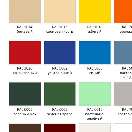
RAL 1014
RAL 1015
RAL 1018
RAL 2
бежевый
слоновая кость
жёлтый
оранж
RAL 3020
RAL 5002
RAL 5005
RAL 5
ярко-красный
ультра-синий
синий
пастел
голу
RAL 6005
RAL 6002
RAL 6019
RAL 7
зелёный мох
зелёная трава
пастельно-
светло-
зелёный