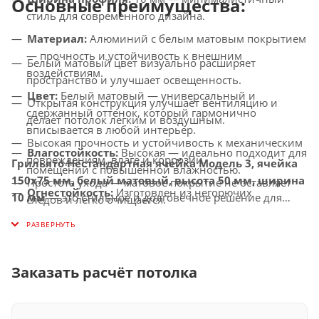
Основные преимущества:
стиль для современного дизайна.
Материал:
Алюминий с белым матовым покрытием
— прочность и устойчивость к внешним
Белый матовый цвет визуально расширяет
воздействиям.
пространство и улучшает освещенность.
Цвет:
Белый матовый — универсальный и
Открытая конструкция улучшает вентиляцию и
сдержанный оттенок, который гармонично
делает потолок легким и воздушным.
вписывается в любой интерьер.
Высокая прочность и устойчивость к механическим
Влагостойкость:
Высокая — идеально подходит для
повреждениям, влаге и коррозии.
Грильято Нестандартная ячейка Модель 3, ячейка
помещений с повышенной влажностью.
150х75 мм, белый матовый, высота 50 мм, ширина
Простота ухода — матовое покрытие не оставляет
Огнестойкость:
Изготовлен из негорючих
10 мм
— это стильное и долговечное решение для
следов и легко очищается.
материалов, соответствует современным стандартам
создания потолков с улучшенной вентиляцией,
Универсальное применение — идеально подходит
безопасности.
которое придаст вашему интерьеру современный и
для офисов, торговых центров, медицинских
элегантный вид.
Совместимость с освещением:
Легко
учреждений и других общественных помещений.
интегрируется с LED-светильниками и другими
Заказать расчёт потолка
осветительными системами.