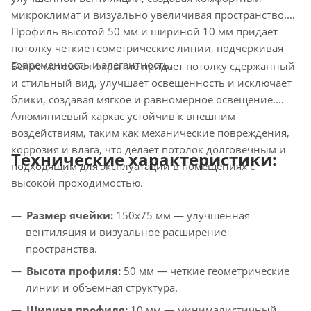
микроклимат и визуально увеличивая пространство.
Профиль высотой 50 мм и шириной 10 мм придает
потолку четкие геометрические линии, подчеркивая
современность и элегантность.
Белое матовое покрытие придает потолку сдержанный
и стильный вид, улучшает освещенность и исключает
блики, создавая мягкое и равномерное освещение.
Алюминиевый каркас устойчив к внешним
воздействиям, таким как механические повреждения,
коррозия и влага, что делает потолок долговечным и
Технические характеристики:
подходящим для эксплуатации в помещениях с
высокой проходимостью.
Размер ячейки:
150х75 мм — улучшенная
вентиляция и визуальное расширение
пространства.
Высота профиля:
50 мм — четкие геометрические
линии и объемная структура.
Ширина профиля:
10 мм — минималистичный