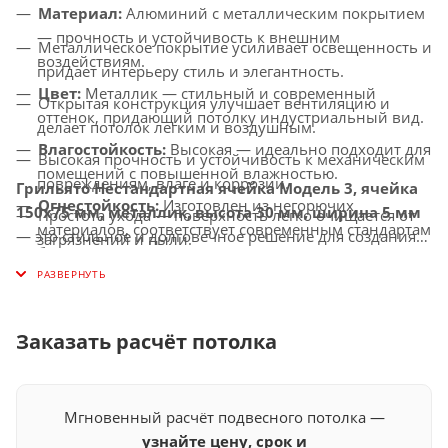
Материал:
Алюминий с металлическим покрытием
— прочность и устойчивость к внешним
Металлическое покрытие усиливает освещенность и
воздействиям.
придает интерьеру стиль и элегантность.
Цвет:
Металлик — стильный и современный
Открытая конструкция улучшает вентиляцию и
оттенок, придающий потолку индустриальный вид.
делает потолок легким и воздушным.
Влагостойкость:
Высокая — идеально подходит для
Высокая прочность и устойчивость к механическим
помещений с повышенной влажностью.
повреждениям, влаге и коррозии.
Грильято Нестандартная ячейка Модель 3, ячейка
Огнестойкость:
Изготовлен из негорючих
150х75 мм, металлик, высота 30 мм, ширина 5 мм
Простота ухода — поверхность легко очищается от
материалов, соответствует современным стандартам
— это стильное и долговечное решение для создания
загрязнений и пыли.
безопасности.
потолков с улучшенной вентиляцией, которое придаст
Универсальное применение — идеально подходит
вашему интерьеру современный и индустриальный
Совместимость с освещением:
Легко
для офисов, торговых центров, ресторанов и других
вид.
интегрируется с LED-светильниками и другими
общественных помещений.
осветительными системами.
Заказать расчёт потолка
Мгновенный расчёт подвесного потолка —
узнайте цену, срок и