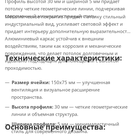
Профиль высотой 30 мм и шириной 5 мм придает
потолку четкие геометрические линии, подчеркивая
современный минималистичный стиль.
Металлическое покрытие придает потолку стильный
индустриальный вид, усиливает световой эффект и
придает интерьеру дополнительную выразительность.
Алюминиевый каркас устойчив к внешним
воздействиям, таким как коррозия и механические
повреждения, что делает потолок долговечным и
Технические характеристики:
идеально подходящим для помещений с высокой
проходимостью.
Размер ячейки:
150х75 мм — улучшенная
вентиляция и визуальное расширение
пространства.
Высота профиля:
30 мм — четкие геометрические
линии и объемная структура.
Ширина профиля:
5 мм — минималистичный
Основные преимущества:
стиль для современного дизайна.