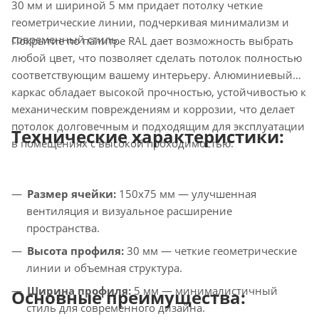
30 мм и шириной 5 мм придает потолку четкие
геометрические линии, подчеркивая минимализм и
современный стиль.
Покрытие по палитре RAL дает возможность выбрать
любой цвет, что позволяет сделать потолок полностью
соответствующим вашему интерьеру. Алюминиевый
каркас обладает высокой прочностью, устойчивостью к
механическим повреждениям и коррозии, что делает
потолок долговечным и подходящим для эксплуатации
Технические характеристики:
в помещениях с высокой проходимостью.
Размер ячейки:
150х75 мм — улучшенная
вентиляция и визуальное расширение
пространства.
Высота профиля:
30 мм — четкие геометрические
линии и объемная структура.
Ширина профиля:
5 мм — минималистичный
Основные преимущества:
стиль для современного дизайна.