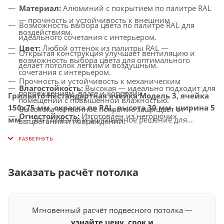
Материал:
Алюминий с покрытием по палитре RAL
— прочность и устойчивость к внешним
Возможность выбора цвета по палитре RAL для
воздействиям.
идеального сочетания с интерьером.
Цвет:
Любой оттенок из палитры RAL —
Открытая конструкция улучшает вентиляцию и
возможность выбора цвета для оптимального
делает потолок легким и воздушным.
сочетания с интерьером.
Прочность и устойчивость к механическим
Влагостойкость:
Высокая — идеально подходит для
повреждениям, влаге и коррозии.
Грильято Нестандартная ячейка Модель 3, ячейка
помещений с повышенной влажностью.
150х75 мм, окраска по RAL, высота 30 мм, ширина 5
Высококачественное покрытие защищает от
Огнестойкость:
Изготовлен из негорючих
мм
— это стильное и долговечное решение для
выцветания и повреждений.
материалов, соответствует современным стандартам
создания потолков с улучшенной вентиляцией,
Универсальное применение — идеально подходит
безопасности.
которое придаст вашему интерьеру индивидуальность
для офисов, торговых центров, медицинских
и современный вид.
Совместимость с освещением:
Легко
учреждений и других общественных помещений.
интегрируется с LED-светильниками и другими
Заказать расчёт потолка
осветительными системами.
Мгновенный расчёт подвесного потолка —
узнайте цену, срок и