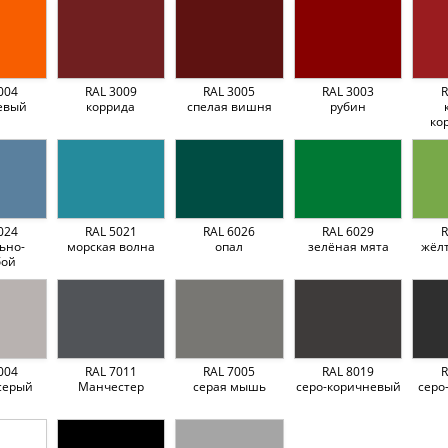
004
RAL 3009
RAL 3005
RAL 3003
R
евый
коррида
спелая вишня
рубин
ко
024
RAL 5021
RAL 6026
RAL 6029
R
ьно-
морская волна
опал
зелёная мята
жёл
бой
004
RAL 7011
RAL 7005
RAL 8019
R
серый
Манчестер
серая мышь
серо-коричневый
серо