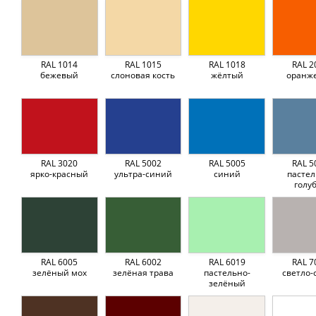
RAL 1014
RAL 1015
RAL 1018
RAL 2
бежевый
слоновая кость
жёлтый
оранж
RAL 3020
RAL 5002
RAL 5005
RAL 5
ярко-красный
ультра-синий
синий
пастел
голу
RAL 6005
RAL 6002
RAL 6019
RAL 7
зелёный мох
зелёная трава
пастельно-
светло-
зелёный