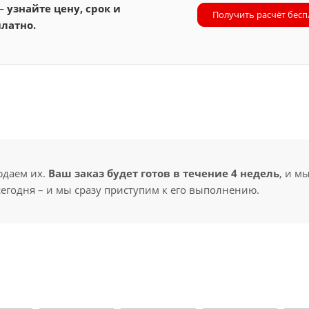
 —
узнайте цену, срок и
Получить расчёт бесп
латно.
юдаем их.
Ваш заказ будет готов в течение 4 недель
, и м
сегодня – и мы сразу приступим к его выполнению.