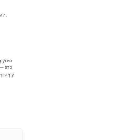
ми.
ругих
— это
ерьеру