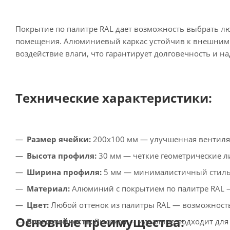
Покрытие по палитре RAL дает возможность выбрать л
помещения. Алюминиевый каркас устойчив к внешним в
воздействие влаги, что гарантирует долговечность и н
Технические характеристики:
Размер ячейки:
200х100 мм — улучшенная вентиляц
Высота профиля:
30 мм — четкие геометрические л
Ширина профиля:
5 мм — минималистичный стиль 
Материал:
Алюминий с покрытием по палитре RAL —
Цвет:
Любой оттенок из палитры RAL — возможность
Основные преимущества:
Влагостойкость:
Высокая — идеально подходит для