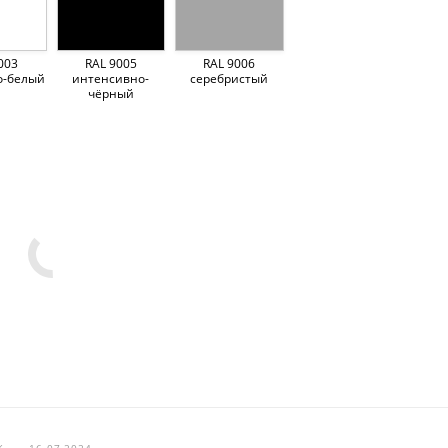
003
RAL 9005
RAL 9006
о-белый
интенсивно-
серебристый
чёрный
Ж
—
16.07.2024