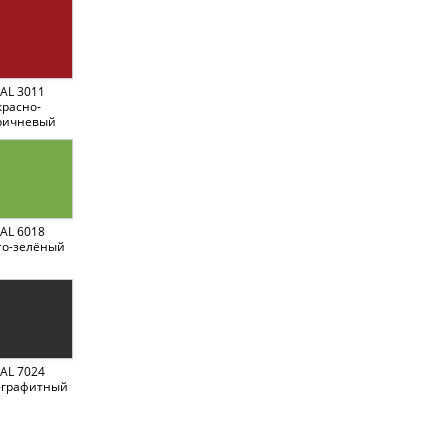
AL 3011
красно-
ричневый
AL 6018
то-зелёный
AL 7024
-графитный