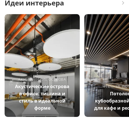
Идеи интерьера
АКУСТИЧЕСКИЕ ОСТРОВА
Акустические острова
РЕЕЧНЫЕ ПО
в офисе: тишина и
Потолок
стиль в идеальной
кубообразно
форме
для кафе и ре