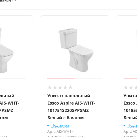
вание)
ольный
Унитаз напольный
Унита
 AIS-WHT-
Essco Aspire AIS-WHT-
Essco
SPPSMZ
101751S220SPPSMZ
10185
чком
Белый с бачком
Белый
Под заказ
Под 
Арт.: AIS-WHT-
Арт.: A