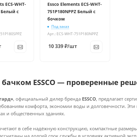
ts ECS-WHT-
Essco Elements ECS-WHT-
 Белый с
751P180NPPZ Белый с
бочком
Под заказ
751P180SPPZ
Арт.: ECS-WHT-751P180NPPZ
т
10 339
₽
/шт
с бачком ESSCO — проверенные реш
гард»
, официальный дилер бренда
ESSCO
, предлагает се
бованиям комфорта, экономии воды и долговечности. Эти м
сах и общественных зданиях.
очетают в себе надёжную конструкцию, компактные размеры
ассчитаны на долгий срок службы в условиях активной эксп