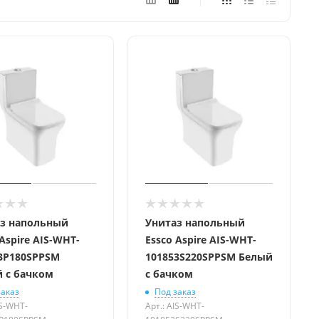
з напольный
Унитаз напольный
 Aspire AIS-WHT-
Essco Aspire AIS-WHT-
3P180SPPSM
101853S220SPPSM Белый
 с бачком
с бачком
заказ
Под заказ
IS-WHT-
Арт.: AIS-WHT-