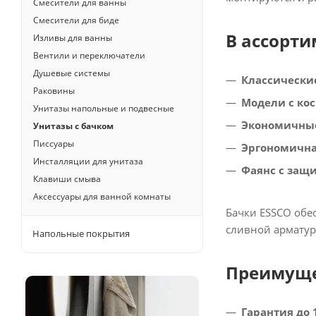
Смесители для ванны
Смесители для биде
В ассорти
Изливы для ванны
Вентили и переключатели
Душевые системы
Классически
Раковины
Модели с ко
Унитазы напольные и подвесные
Экономичны
Унитазы с бачком
Писсуары
Эргономична
Инсталляции для унитаза
Фаянс с защ
Клавиши смыва
Аксессуары для ванной комнаты
Бачки ESSCO обе
сливной арматур
Напольные покрытия
Преимуще
Гарантия до 