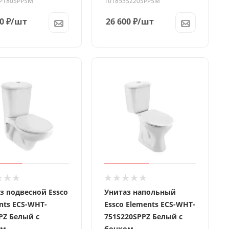
P180SPPSM
101853S220SPPSM
0
₽
/шт
26 600
₽
/шт
з подвесной Essco
Унитаз напольный
nts ECS-WHT-
Essco Elements ECS-WHT-
PZ Белый с
751S220SPPZ Белый с
ом
бочком