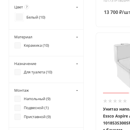
101751P180SP
Цвет
?
13 700
₽
/ш
Белый (
10
)
Материал
Керамика (
10
)
Назначение
Для туалета (
10
)
Монтаж
Напольный (
9
)
Подвесной (
1
)
Унитаз нап
Essco Aspire
Приставной (
9
)
101853S300
с бачком