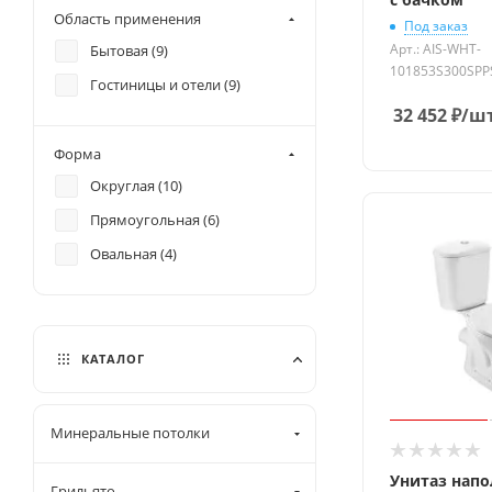
Область применения
Под заказ
Арт.: AIS-WHT-
Бытовая (
9
)
101853S300SP
Гостиницы и отели (
9
)
32 452
₽
/ш
Форма
Округлая (
10
)
Прямоугольная (
6
)
Овальная (
4
)
КАТАЛОГ
Минеральные потолки
Унитаз нап
Грильято