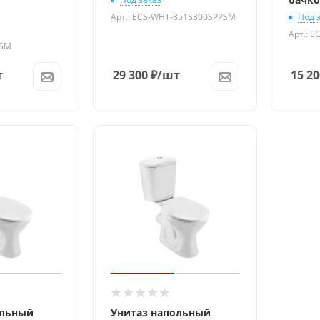
Арт.: ECS-WHT-851S300SPPSM
Под 
Арт.: 
PSM
т
29 300
₽
/шт
15 20
ольный
Унитаз напольный