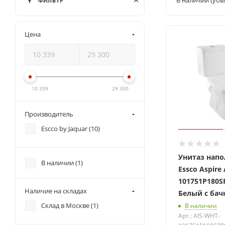
В наличии (убы
ФИЛЬТР
Цена
10 339
29 300
Производитель
Escco by Jaquar (
10
)
Унитаз нап
В наличии (
1
)
Essco Aspire
101751P180
Наличие на складах
Белый с ба
Склад в Москве (
1
)
В наличии
Арт.: AIS-WHT-