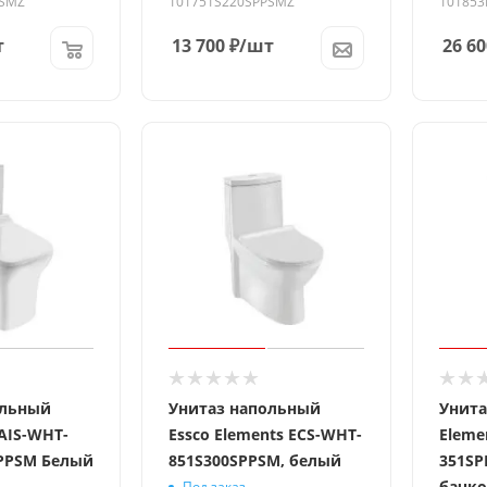
PSMZ
101751S220SPPSMZ
101853
т
13 700
₽
/шт
26 60
ольный
Унитаз напольный
Унита
 AIS-WHT-
Essco Elements ECS-WHT-
Eleme
SPPSM Белый
851S300SPPSM, белый
351SP
бачк
Под заказ