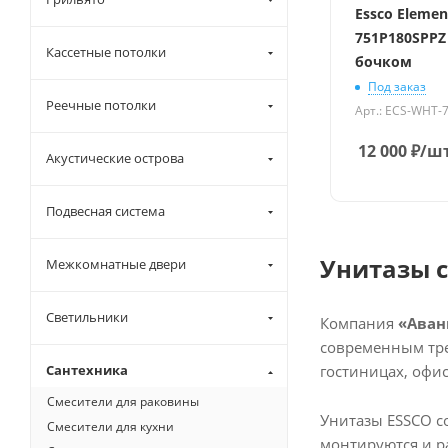
Essco Elemen
751P180SPPZ
Кассетные потолки
бочком
Под заказ
Реечные потолки
Арт.: ECS-WHT-
12 000
₽
/ш
Акустические острова
Подвесная система
Унитазы 
Межкомнатные двери
Светильники
Компания
«Аван
современным тре
гостиницах, офи
Сантехника
Смесители для раковины
Унитазы ESSCO с
Смесители для кухни
монтируются и р