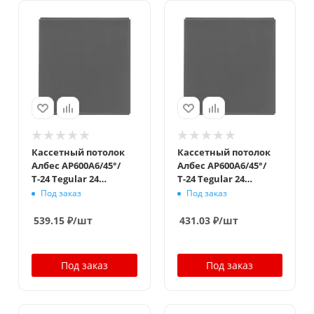
Кассетный потолок
Кассетный потолок
Албес AP600A6/45°/
Албес AP600A6/45°/
Т-24 Tegular 24
Т-24 Tegular 24
металлик
металлик
Под заказ
Под заказ
перфорация F d=1,5
перфорация F d=1,5
Эконом
539.15
₽
/шт
431.03
₽
/шт
Под заказ
Под заказ