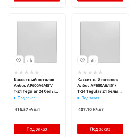
Кассетный потолок
Кассетный потолок
Албес AP600A6/45°/
Албес AP600A6/45°/
Т-24 Tegular 24 белый
Т-24 Tegular 24 белый
матовый
матовый без
Под заказ
Под заказ
защитной пленки
416.57
₽
/шт
407.10
₽
/шт
Под заказ
Под заказ