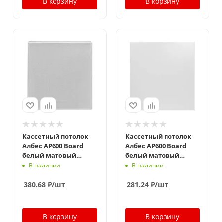
В корзину
В корзину
Кассетный потолок
Кассетный потолок
Албес AP600 Board
Албес AP600 Board
белый матовый
белый матовый
Эконом перфорация
стальной
В наличии
В наличии
F d=1,5
380.68
₽
/шт
281.24
₽
/шт
В корзину
В корзину