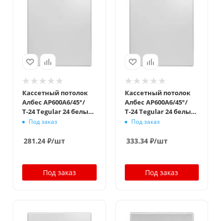
Кассетный потолок
Кассетный потолок
Албес AP600A6/45°/
Албес AP600A6/45°/
Т-24 Tegular 24 белый
Т-24 Tegular 24 белый
стальной
оцинковка
Под заказ
Под заказ
281.24
₽
/шт
333.34
₽
/шт
Под заказ
Под заказ