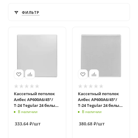
ФИЛЬТР
Кассетный потолок
Кассетный потолок
Албес AP600A6/45°/
Албес AP600A6/45°/
Т-24 Tegular 24 белый
Т-24 Tegular 24 белый
матовый Эконом
матовый перфорация
В наличии
В наличии
F d=1,5 Эконом
333.64
₽
/шт
380.68
₽
/шт