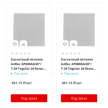
Кассетный потолок
Кассетный потолок
Албес AP600A6/45°/
Албес AP600A6/45°/
Т-24 Tegular 24 белый
Т-24 Tegular 24 белый
матовый перфорация
матовый перфорация
Под заказ
Под заказ
F d=1,5
F d=3.0
481.15
₽
/шт
481.15
₽
/шт
Под заказ
Под заказ