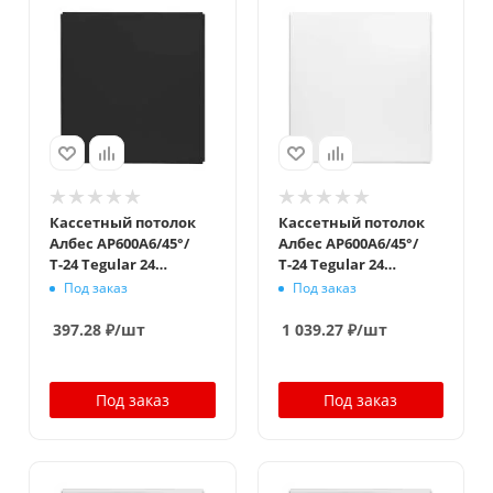
Кассетный потолок
Кассетный потолок
Албес AP600A6/45°/
Албес AP600A6/45°/
Т-24 Tegular 24
Т-24 Tegular 24
черный Эконом
суперхром
Под заказ
Под заказ
397.28
₽
/шт
1 039.27
₽
/шт
Под заказ
Под заказ