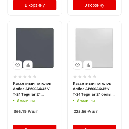
В корзину
В корзину
Кассетный потолок
Кассетный потолок
Албес AP600A6/45°/
Албес AP600A6/45°/
Т-24 Tegular 24
Т-24 Tegular 24 белый
металлик Эконом
оцинковка Эконом
В наличии
В наличии
366.19
₽
/шт
225.66
₽
/шт