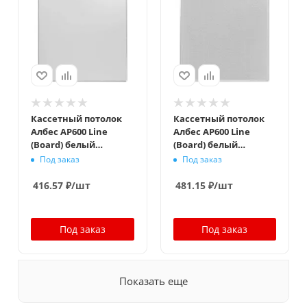
Кассетный потолок
Кассетный потолок
Албес AP600 Line
Албес AP600 Line
(Board) белый
(Board) белый
матовый
матовый перфорация
Под заказ
Под заказ
F d=1,5
416.57
₽
/шт
481.15
₽
/шт
Под заказ
Под заказ
Показать еще