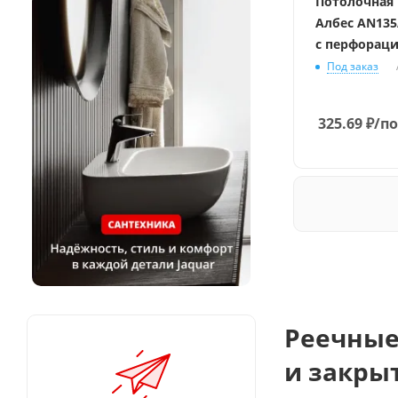
Потолочная
Албес AN13
с перфорац
Под заказ
325.69
₽
/по
Реечные
и закры