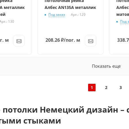
 рейка
Потолочная рейка
Потол
5A металлик
Албес AN135A металлик
Албес
ией
мато
Под заказ
Арт.: 129
Арт.: 130
Под 
г. м
208.26
₽
/пог. м
338.
Показать еще
1
2
3
 потолки Немецкий дизайн – 
тыми стыками