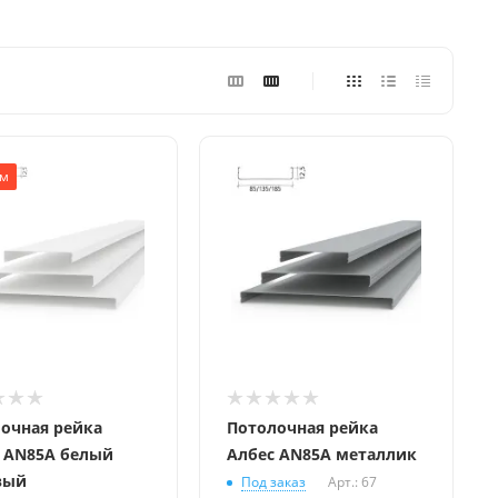
м
очная рейка
Потолочная рейка
 AN85A белый
Албес AN85A металлик
вый
Под заказ
Арт.: 67