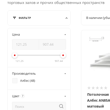
торговых залов и прочих общественных пространств
В наличии (убы
ФИЛЬТР
Цена
121.25
907.44
Производитель
Албес (
48
)
Потолочная
Цвет
?
Албес AN85
матовый