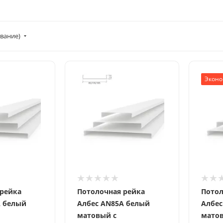
вание)
Эконо
 рейка
Потолочная рейка
Потол
A белый
Албес AN85A белый
Албес
матовый с
мато