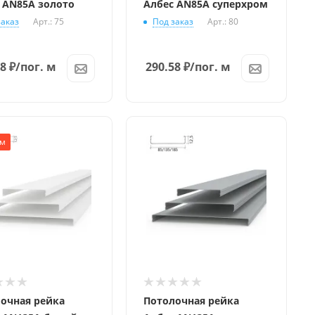
 AN85A золото
Албес AN85A суперхром
заказ
Арт.: 75
Под заказ
Арт.: 80
18
₽
/пог. м
290.58
₽
/пог. м
м
очная рейка
Потолочная рейка