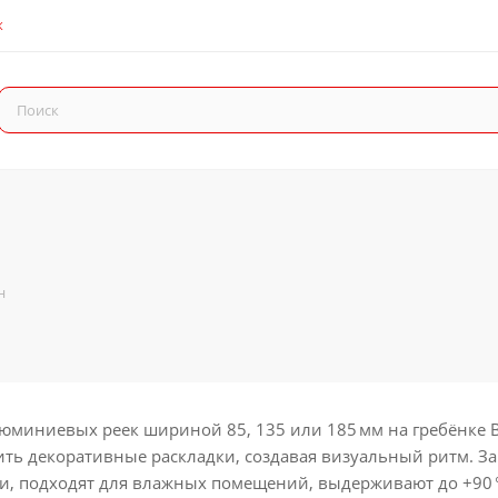
К
н
юминиевых реек шириной 85, 135 или 185 мм на гребёнке B
ть декоративные раскладки, создавая визуальный ритм. 
, подходят для влажных помещений, выдерживают до +90 °