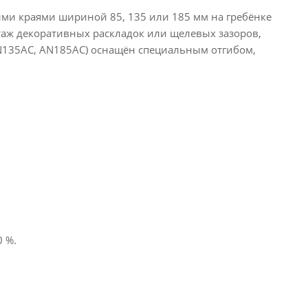
ми краями шириной 85, 135 или 185 мм на гребёнке
таж декоративных раскладок или щелевых зазоров,
N135AC, AN185AC) оснащён специальным отгибом,
0 %.