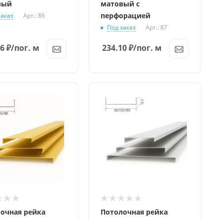
вый
матовый с
перфорацией
заказ
Арт.: 86
Под заказ
Арт.: 87
26
₽
/пог. м
234.10
₽
/пог. м
очная рейка
Потолочная рейка