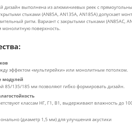
й дизайн выполнена из алюминиевых реек с прямоугольны
открытыми стыками (AN85A, AN135A, AN185A) допускает мон
ительный ритм. Вариант с закрытыми стыками (AN85AC, A
 монолитную поверхность.
ства:
ыков
жду эффектом «мультирейки» или монолитным потолком.
е модулей
й 85/135/185 мм позволяют гибко формировать дизайн.
влагостойкость
етствуют классам НГ, Г1, В1, выдерживают влажность до 10
онально (диаметр 1,5 мм) для улучшения акустики