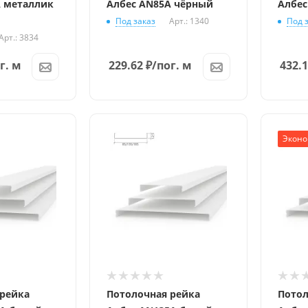
A металлик
Албес AN85A чёрный
Албес
Под заказ
Арт.: 1340
Под 
Арт.: 3834
г. м
229.62
₽
/пог. м
432.
Эконо
 рейка
Потолочная рейка
Потол