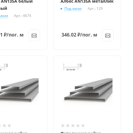
 AN135A белый
Албес AN135A металлик
вый
Под заказ
Арт.: 129
заказ
Арт.: 4674
91
₽
/пог. м
346.02
₽
/пог. м