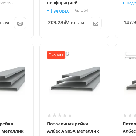
перфорацией
Арт.: 63
Под 
Под заказ
Арт.: 64
г. м
209.28
₽
/пог. м
147.
Эконом
 рейка
Потолочная рейка
Потол
A металлик
Албес AN85A металлик
Албес