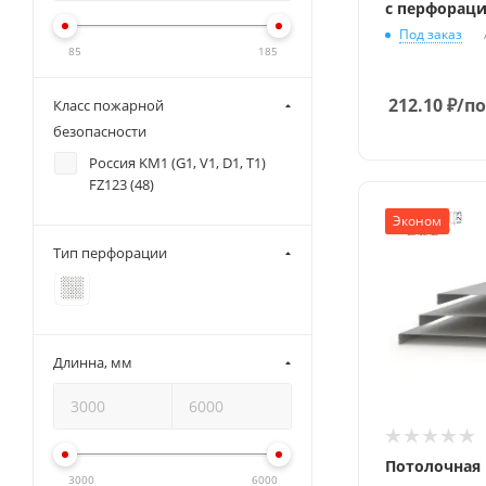
с перфорац
Под заказ
85
185
212.10
₽
/по
Класс пожарной
безопасности
Россия KM1 (G1, V1, D1, T1)
FZ123 (
48
)
Эконом
Тип перфорации
Длинна, мм
Потолочная
3000
6000