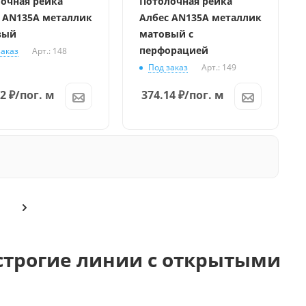
очная рейка
Потолочная рейка
 AN135A металлик
Албес AN135A металлик
вый
матовый с
перфорацией
заказ
Арт.: 148
Под заказ
Арт.: 149
72
₽
/пог. м
374.14
₽
/пог. м
строгие линии с открытыми