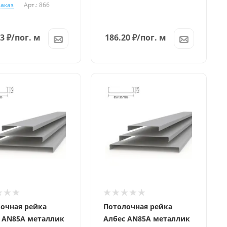
заказ
Арт.: 866
93
₽
/пог. м
186.20
₽
/пог. м
очная рейка
Потолочная рейка
 AN85A металлик
Албес AN85A металлик