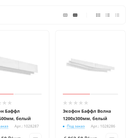
он Баффл
Экофон Баффл Волна
600мм, белый
1200x300мм, белый
заказ
Арт.: 1028287
Под заказ
Арт.: 1028286