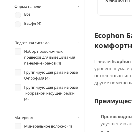
3 660
₽
/шт
Форма панели
Все
Баффл (
4
)
Ecophon Б
Подвесная система
комфортн
Набор проволочных
подвесов для вывешивания
Панели
Ecophon
панелей-экранов (
4
)
уровень шума и 
Группирующая рама на базе
потолочных сист
U-профиля (
4
)
другие помещени
Группирующая рама на базе
Т-образной несущей рейки
(
4
)
Преимущест
Превосходны
Материал
улучшению аку
Минеральное волокно (
4
)