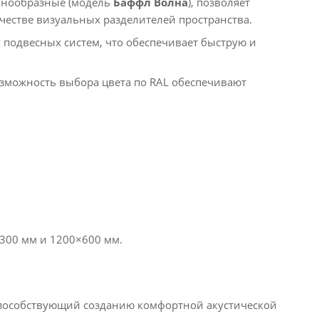
лнообразные (модель
Баффл Волна
), позволяет
честве визуальных разделителей пространства.
подвесных систем, что обеспечивает быструю и
можность выбора цвета по RAL обеспечивают
00 мм и 1200×600 мм.​
пособствующий созданию комфортной акустической