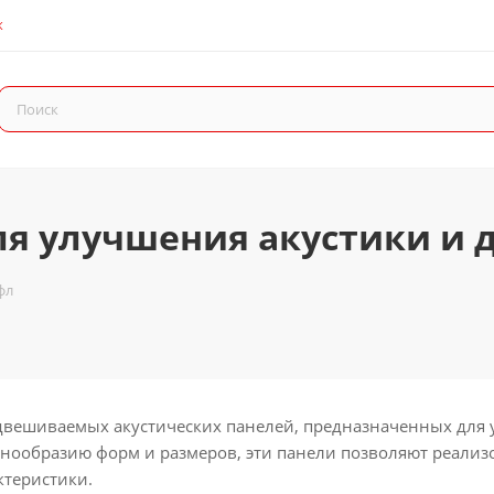
К
для улучшения акустики и
фл
двешиваемых акустических панелей, предназначенных для
знообразию форм и размеров, эти панели позволяют реали
ктеристики.