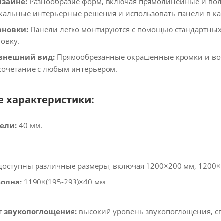
изайне:
Разнообразие форм, включая прямолинейные и во
кальные интерьерные решения и использовать панели в ка
ановки:
Панели легко монтируются с помощью стандартных 
овку.​
внешний вид:
Прямообрезанные окрашенные кромки и воз
очетание с любым интерьером.​
е характеристики:
ели:
40 мм.​
доступны различные размеры, включая 1200×200 мм, 1200×3
олна:
1190×(195-293)×40 мм.​
 звукопоглощения:
высокий уровень звукопоглощения, с