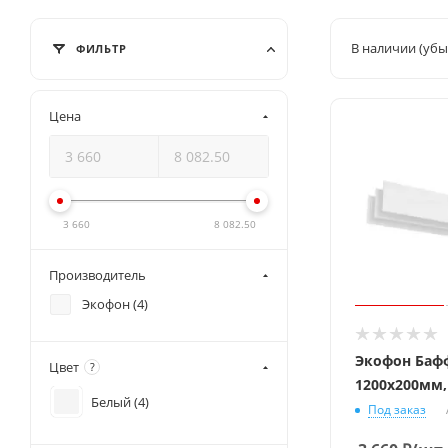
В наличии (убы
ФИЛЬТР
Цена
3 660
8 082.50
Производитель
Экофон (
4
)
Экофон Баф
Цвет
?
1200х200мм
Белый (
4
)
Под заказ