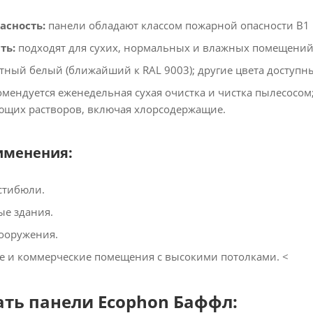
асность:
панели обладают классом пожарной опасности В1 Г
ть:
подходят для сухих, нормальных и влажных помещений в
тный белый (ближайший к RAL 9003); другие цвета доступны 
мендуется еженедельная сухая очистка и чистка пылесосом
щих растворов, включая хлорсодержащие.​
именения:
тибюли.​
 здания.​
ооружения.​
 и коммерческие помещения с высокими потолками.​ <
ать панели Ecophon Баффл: