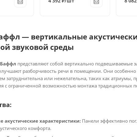
4 392
₽
/шт
8 082
аффл — вертикальные акустически
ой звуковой среды
 Баффл
представляют собой вертикально подвешиваемые э
улучшают разборчивость речи в помещении. Они особенно п
ем затруднительна или нежелательна, таких как атриумы,
я с ограниченной возможностью монтажа традиционных по
ва:
е акустические характеристики:
Панели эффективно пог
стического комфорта.​