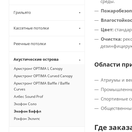
среды.​
Пожаробезоп
Грильято
Влагостойкос
Кассетные потолки
Цвет:
стандар
Очистка:
реко
Реечные потолки
дезинфицирую
Акустические острова
Области пр
Армстронг OPTIMA L Canopy
Армстронг OPTIMA Curved Canopy
Атриумы и вес
Армстронг OPTIMA Baffle / Baffle
Промышленные
Curves
Албес Sound Prof
Спортивные с
Экофон Соло
Общественные
Экофон Баффл
Рокфон Эклипс
Где заказ