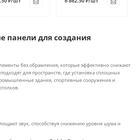
.50
₽
/шт
6 862.50
₽
/шт
е панели для создания
лементы без обрамления, которые эффективно снижают
одходят для пространств, где установка сплошных
 промышленные здания, спортивные сооружения и
толков.​
лощают звук, способствуя снижению уровня шума и