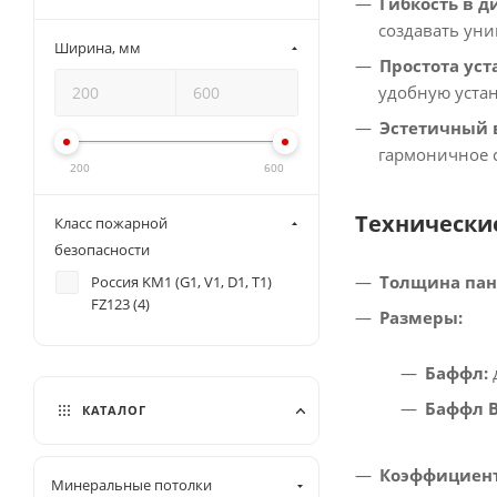
Гибкость в д
создавать уни
Ширина, мм
Простота уст
удобную устан
Эстетичный 
гармоничное с
200
600
Технически
Класс пожарной
безопасности
Толщина пан
Россия KM1 (G1, V1, D1, T1)
FZ123 (
4
)
Размеры:
Баффл:
Баффл В
КАТАЛОГ
Коэффициент
Минеральные потолки