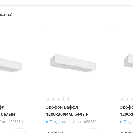
вание)
фл
Экофон Баффл
Экоф
, белый
1200x300мм, белый
1200x
Арт.: 1028284
Под заказ
Арт.: 1028285
Под 