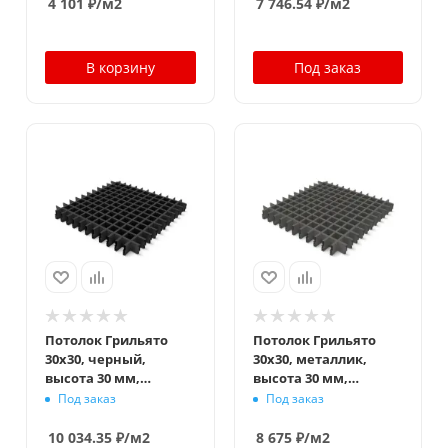
4 101
₽
/м2
7 746.54
₽
/м2
В корзину
Под заказ
Потолок Грильято
Потолок Грильято
30x30, черный,
30x30, металлик,
высота 30 мм,
высота 30 мм,
ширина 5 мм
ширина 5 мм
Под заказ
Под заказ
10 034.35
₽
/м2
8 675
₽
/м2