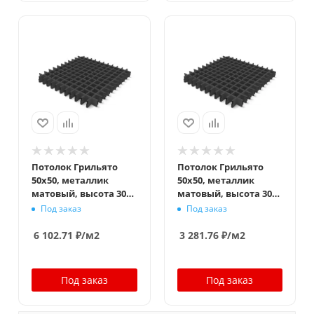
Потолок Грильято
Потолок Грильято
50x50, металлик
50x50, металлик
матовый, высота 30
матовый, высота 30
мм, ширина 5 мм
мм, ширина 10 мм
Под заказ
Под заказ
6 102.71
₽
/м2
3 281.76
₽
/м2
Под заказ
Под заказ