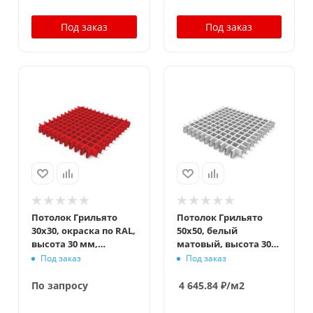
Под заказ
Под заказ
Потолок Грильято
Потолок Грильято
30x30, окраска по RAL,
50x50, белый
высота 30 мм,
матовый, высота 30
ширина 5 мм
мм, ширина 5 мм
Под заказ
Под заказ
По запросу
4 645.84
₽
/м2