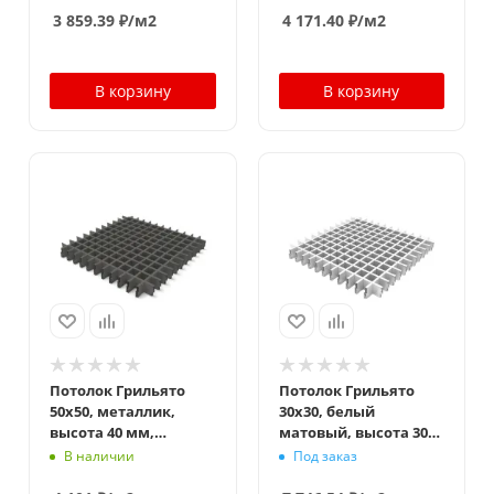
3 859.39
₽
/м2
4 171.40
₽
/м2
В корзину
В корзину
Потолок Грильято
Потолок Грильято
50x50, металлик,
30x30, белый
высота 40 мм,
матовый, высота 30
ширина 10 мм
мм, ширина 5 мм
В наличии
Под заказ