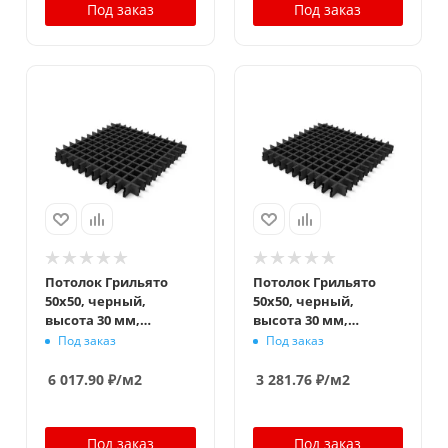
Под заказ
Под заказ
Потолок Грильято
Потолок Грильято
50x50, черный,
50x50, черный,
высота 30 мм,
высота 30 мм,
ширина 5 мм
ширина 10 мм
Под заказ
Под заказ
6 017.90
₽
/м2
3 281.76
₽
/м2
Под заказ
Под заказ