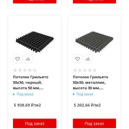
Потолок Грильято
Потолок Грильято
50x50, черный,
50x50, металлик,
высота 50 мм,
высота 30 мм,
ширина 10 мм
ширина 5 мм
Под заказ
Под заказ
5 938.69
₽
/м2
5 202.66
₽
/м2
Под заказ
Под заказ