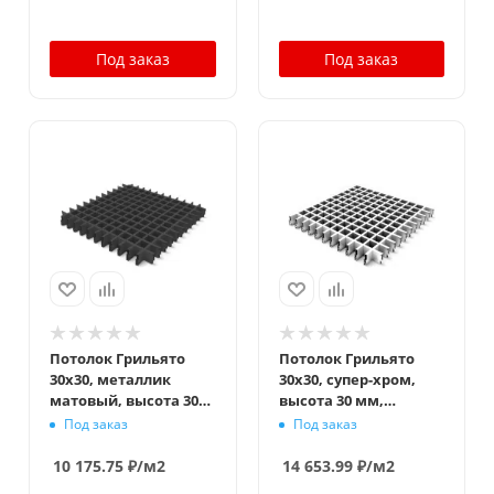
Под заказ
Под заказ
Потолок Грильято
Потолок Грильято
30x30, металлик
30x30, супер-хром,
матовый, высота 30
высота 30 мм,
мм, ширина 5 мм
ширина 5 мм
Под заказ
Под заказ
10 175.75
₽
/м2
14 653.99
₽
/м2