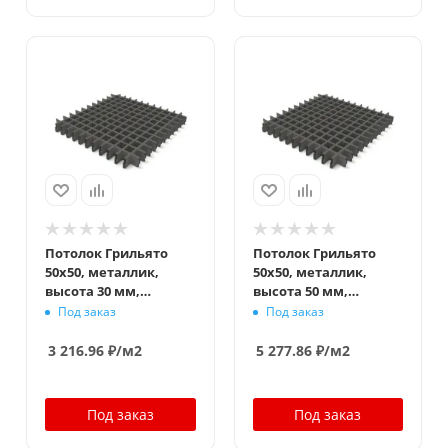
Потолок Грильято
Потолок Грильято
50x50, металлик,
50x50, металлик,
высота 30 мм,
высота 50 мм,
ширина 10 мм
ширина 10 мм
Под заказ
Под заказ
3 216.96
₽
/м2
5 277.86
₽
/м2
Под заказ
Под заказ