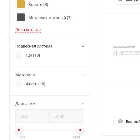
Золото (
3
)
Металлик матовый (
3
)
Показать все
Подвесная система
T24 (
18
)
Материал
Жесть (
18
)
Длина, мм
Быстры
600
3700