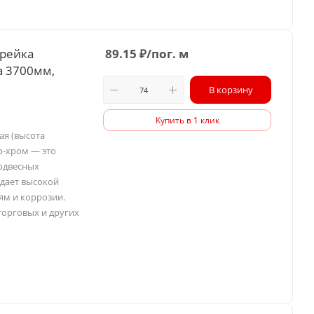
 рейка
89.15
₽
/пог. м
а 3700мм,
В корзину
Купить в 1 клик
ая (высота
р-хром — это
одвесных
адает высокой
ям и коррозии.
торговых и других