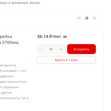
ьных и влажных зонах.
 рейка
36.14
₽
/пог. м
а 3700мм,
В корзину
Купить в 1 клик
ая (высота
ый матовый — это
одвесных
ладает прочностью
и. Идеально
и других
ональность, так и