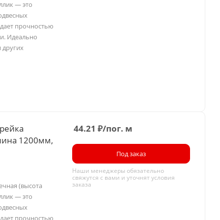
ллик — это
одвесных
ладает прочностью
и. Идеально
и других
 рейка
44.21
₽
/пог. м
лина 1200мм,
Под заказ
Наши менеджеры обязательно
свяжутся с вами и уточнят условия
заказа
ечная (высота
ллик — это
одвесных
ладает прочностью