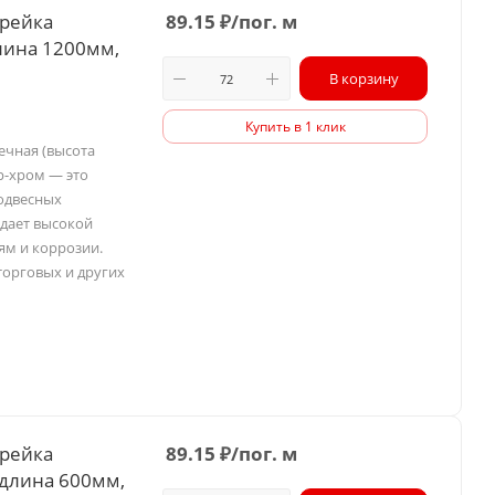
 рейка
89.15
₽
/пог. м
лина 1200мм,
В корзину
Купить в 1 клик
ечная (высота
р-хром — это
одвесных
адает высокой
ям и коррозии.
торговых и других
 рейка
89.15
₽
/пог. м
 длина 600мм,