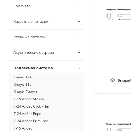
Грильято
Кассетные потолки
Реечные потолки
Акустические острова
Подвесная система
Кнауф Т24
Быстры
Кнауф Т15
Кнауф Cилуэт
Т-15 Албес Struna
T-24 Албес Click Prim
T-24 Албес Евро
T-24 Албес Prim Line
T-15 Албес