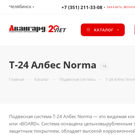
Челябинск
+7 (351) 211-33-08
ЗАКАЗАТЬ ЗВОНО
КАТАЛОГ
T-24 Албес Norma
18
—
—
—
Главная
Каталог
Подвесная система
T-24 Албес Nor
Подвесная система T-24 Албес Norma — это видимая к
или «BOARD». Система оснащена цельновырубленным за
защитным покрытием, обладает высокой коррозионной ст