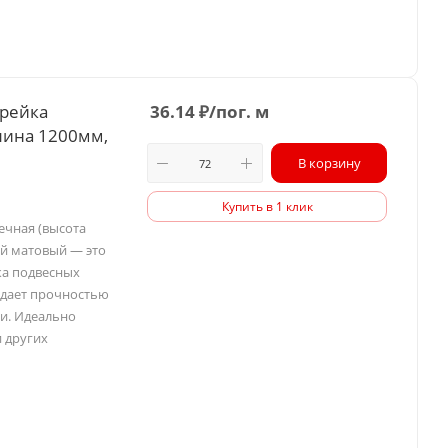
 рейка
36.14
₽
/пог. м
лина 1200мм,
В корзину
Купить в 1 клик
ечная (высота
ый матовый — это
жа подвесных
ладает прочностью
и. Идеально
и других