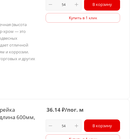
В корзину
Купить в 1 клик
ечная (высота
ер-хром — это
одвесных
адает отличной
ям и коррозии.
торговых и других
 рейка
36.14
₽
/пог. м
 длина 600мм,
В корзину