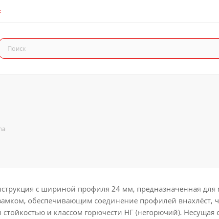
К
ma
онструкция с шириной профиля 24 мм, предназначенная для
мком, обеспечивающим соединение профилей внахлёст, что
ойкостью и классом горючести НГ (негорючий). Несущая спо