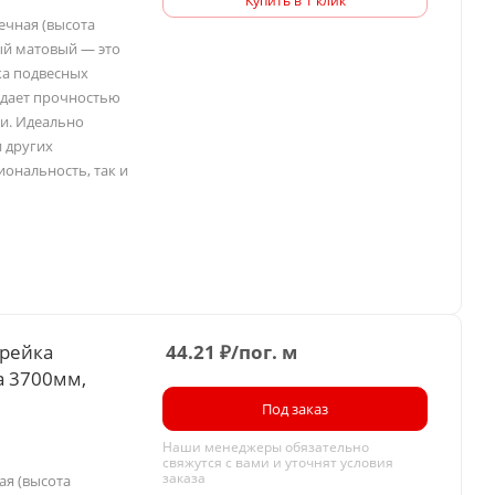
Купить в 1 клик
ечная (высота
ый матовый — это
жа подвесных
ладает прочностью
и. Идеально
и других
ональность, так и
 рейка
44.21
₽
/пог. м
а 3700мм,
Под заказ
Наши менеджеры обязательно
свяжутся с вами и уточнят условия
заказа
ая (высота