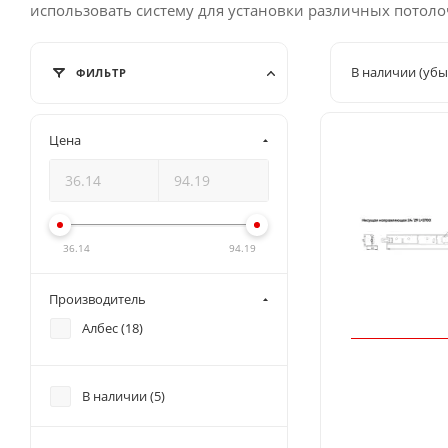
использовать систему для установки различных потоло
В наличии (убы
ФИЛЬТР
Цена
36.14
94.19
Производитель
Албес (
18
)
В наличии (
5
)