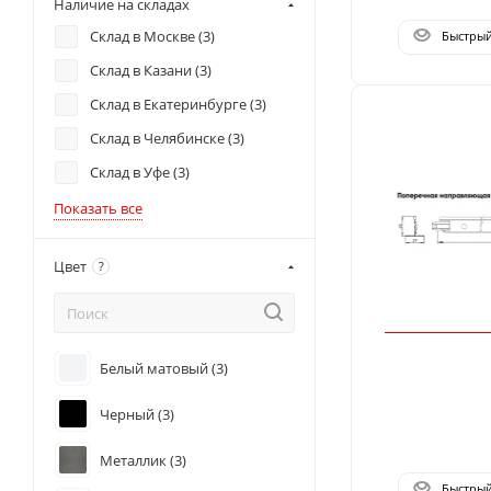
Наличие на складах
Склад в Москве (
3
)
Быстры
Склад в Казани (
3
)
Склад в Екатеринбурге (
3
)
Склад в Челябинске (
3
)
Склад в Уфе (
3
)
Показать все
Цвет
?
Белый матовый (
3
)
Черный (
3
)
Металлик (
3
)
Быстры