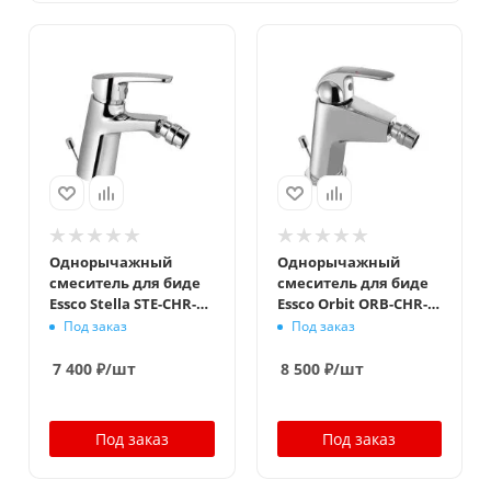
Однорычажный
Однорычажный
смеситель для биде
смеситель для биде
Essco Stella STE-CHR-
Essco Orbit ORB-CHR-
107213B Хром
105213B Хром
Под заказ
Под заказ
7 400
₽
/шт
8 500
₽
/шт
Под заказ
Под заказ