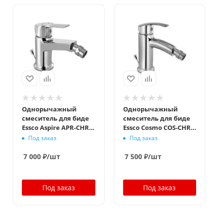
Однорычажный
Однорычажный
смеситель для биде
смеситель для биде
Essco Aspire APR-CHR-
Essco Cosmo COS-CHR-
101213B Хром
103213B Хром
Под заказ
Под заказ
7 000
₽
/шт
7 500
₽
/шт
Под заказ
Под заказ