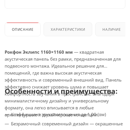
ОПИСАНИЕ
ХАРАКТЕРИСТИКИ
НАЛИЧИЕ
Рокфон Эклипс 1160×1160 мм
— квадратная
акустическая панель без рамки, предназначенная для
подвесного монтажа. Идеальное решение для
помещений, где важна высокая акустическая
эффективность и современный внешний вид. Панель
эффективно снижает уровень шума и повышает
Особенности и преимущества:
комфортность звучания в пространстве. Благодаря
минималистичному дизайну и универсальному
формату, она легко вписывается в любые
Коэффициент звукопоглощения до 1,00 (αw)
архитектурные и дизайнерские концепции.
Безрамочный современный дизайн — окрашенные