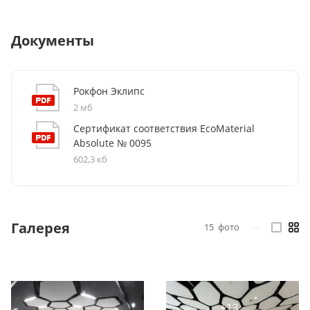
Документы
Рокфон Эклипс
2 мб
Сертификат соответствия EcoMaterial
Absolute № 0095
602,3 кб
Галерея
15
фото
—