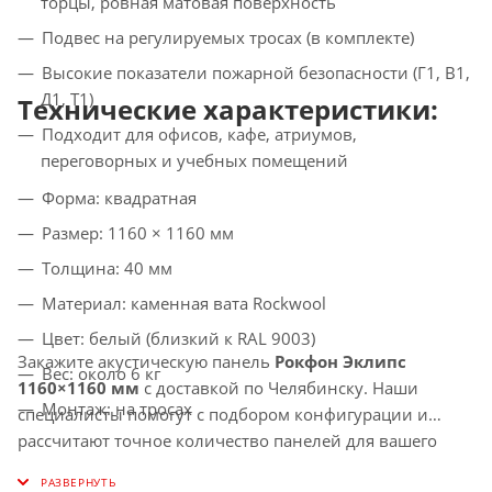
торцы, ровная матовая поверхность
Подвес на регулируемых тросах (в комплекте)
Высокие показатели пожарной безопасности (Г1, В1,
Д1, Т1)
Технические характеристики:
Подходит для офисов, кафе, атриумов,
переговорных и учебных помещений
Форма: квадратная
Размер: 1160 × 1160 мм
Толщина: 40 мм
Материал: каменная вата Rockwool
Цвет: белый (близкий к RAL 9003)
Закажите акустическую панель
Рокфон Эклипс
Вес: около 6 кг
1160×1160 мм
с доставкой по
Челябинску
. Наши
Монтаж: на тросах
специалисты помогут с подбором конфигурации и
рассчитают точное количество панелей для вашего
проекта.