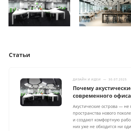
Статьи
ДИЗАЙН И ИДЕИ
—
30.07.2025
Почему акустически
современного офис
Акустические острова — не 
пространства нового покол
и создают комфортную рабоч
них уже не обходится ни од