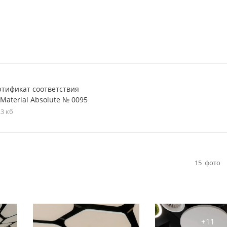
ртификат соответствия
Material Absolute № 0095
,3 кб
15
фото