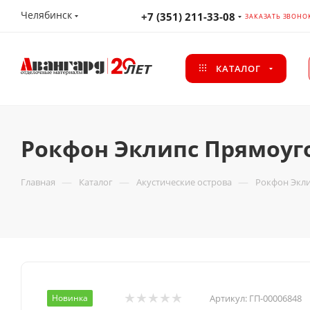
Челябинск
+7 (351) 211-33-08
ЗАКАЗАТЬ ЗВОНО
КАТАЛОГ
Рокфон Эклипс Прямоуго
—
—
—
Главная
Каталог
Акустические острова
Рокфон Экл
Новинка
Артикул:
ГП-00006848