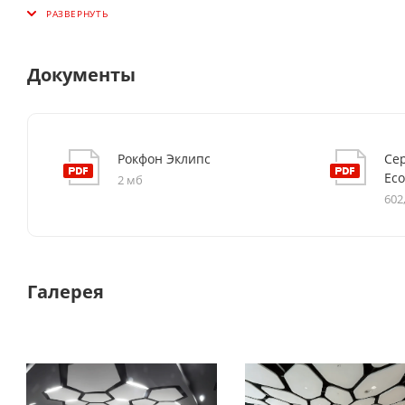
Документы
Рокфон Эклипс
Се
Eco
2 мб
602
Галерея