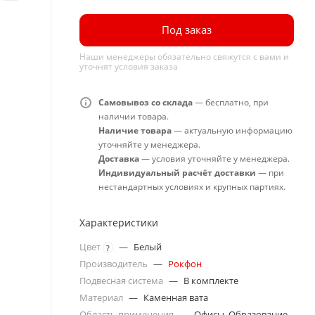
Под заказ
Наши менеджеры обязательно свяжутся с вами и
уточнят условия заказа
Самовывоз со склада
— бесплатно, при
наличии товара.
Наличие товара
— актуальную информацию
уточняйте у менеджера.
Доставка
— условия уточняйте у менеджера.
Индивидуальный расчёт доставки
— при
нестандартных условиях и крупных партиях.
Характеристики
Цвет
—
Белый
?
Производитель
—
Рокфон
Подвесная система
—
В комплекте
Материал
—
Каменная вата
Область применения
—
Офисы, Образование,