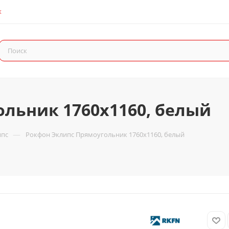
К
льник 1760х1160, белый
—
ипс
Рокфон Эклипс Прямоугольник 1760х1160, белый