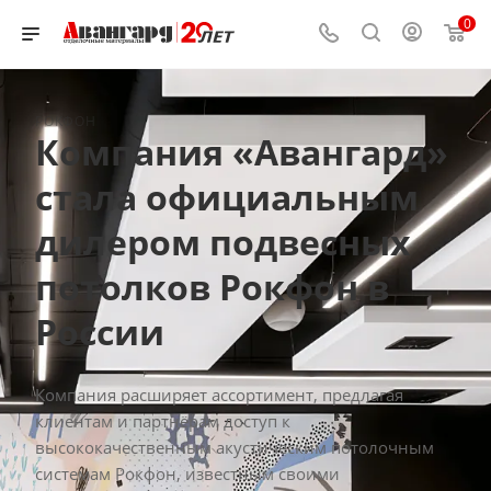
0
РОКФОН
Компания «Авангард»
стала официальным
дилером подвесных
потолков Рокфон в
России
Компания расширяет ассортимент, предлагая
клиентам и партнёрам доступ к
высококачественным акустическим потолочным
системам Рокфон, известным своими