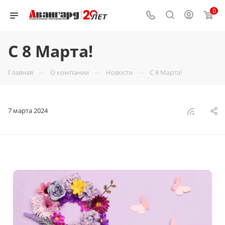
0
С 8 Марта!
—
—
—
Главная
О компании
Новости
С 8 Марта!
7 марта 2024